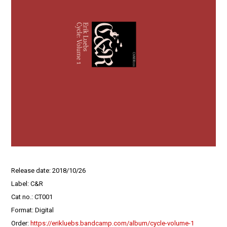
Release date: 2018/10/26
Label: C&R
Cat no.: CT001
Format: Digital
Order:
https://erikluebs.bandcamp.com/album/cycle-volume-1