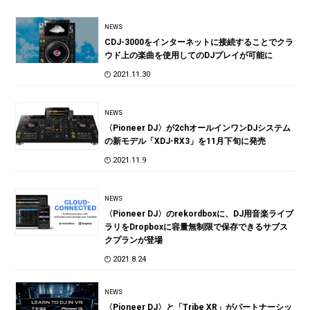
NEWS
CDJ-3000をインターネットに接続することでクラ
ウド上の楽曲を使用してのDJプレイが可能に
2021.11.30
NEWS
〈Pioneer DJ〉が2chオールインワンDJシステム
の新モデル「XDJ-RX3」を11月下旬に発売
2021.11.9
NEWS
〈Pioneer DJ〉のrekordboxに、DJ用音楽ライブ
ラリをDropboxに容量無制限で保存できるサブス
クプランが登場
2021.8.24
NEWS
〈Pioneer DJ〉と「Tribe XR」がパートナーシッ