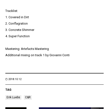
Tracklist:
1. Covered in Dirt
2. Conflagration
3. Concrete Shimmer
4. Super Function
Mastering: Artefacts Mastering
Additional mixing on track 1 by Giovanni Conti
2018.10.12
TAG
Erik Luebs
C&R