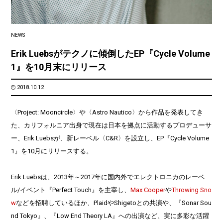
NEWS
Erik Luebsがテクノに傾倒したEP『Cycle Volume
1』を10月末にリリース
2018.10.12
〈Project: Mooncircle〉や〈Astro Nautico〉から作品を発表してき
た、カリフォルニア出身で現在は日本を拠点に活動するプロデューサ
ー、Erik Luebsが、新レーベル〈C&R〉を設立し、EP『Cycle Volume
1』を10月にリリースする。
Erik Luebsは、2013年～2017年に国内外でエレクトロニカのレーベ
ル/イベント『Perfect Touch』を主宰し、
Max Cooper
や
Throwing Sno
w
などを招聘しているほか、PlaidやShigetoとの共演や、『Sonar Sou
nd Tokyo』、『Low End Theory LA』への出演など、実に多彩な活躍