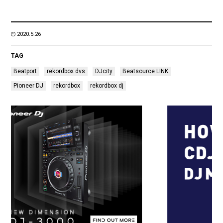
2020.5.26
TAG
Beatport
rekordbox dvs
DJcity
Beatsource LINK
Pioneer DJ
rekordbox
rekordbox dj