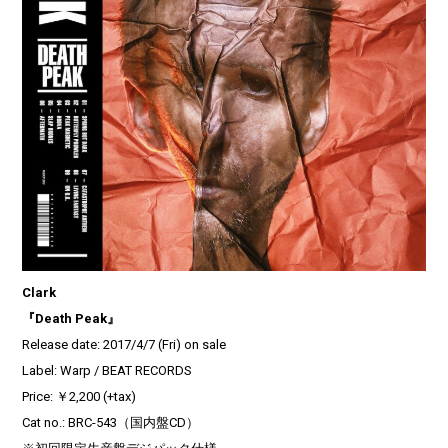
Clark
『Death Peak』
Release date: 2017/4/7 (Fri) on sale
Label: Warp / BEAT RECORDS
Price: ￥2,200 (+tax)
Cat no.: BRC-543（国内盤CD）