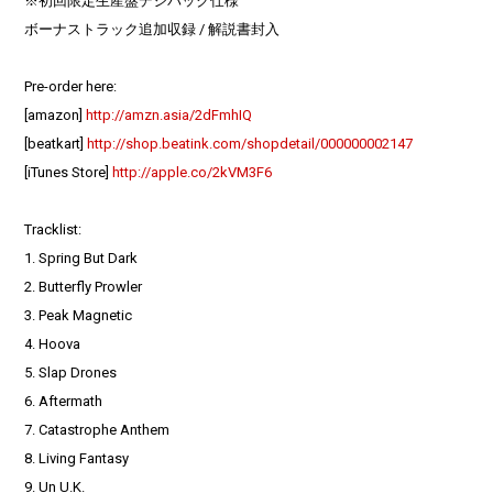
※初回限定生産盤デジパック仕様
ボーナストラック追加収録 / 解説書封入
Pre-order here:
[amazon]
http://amzn.asia/2dFmhIQ
[beatkart]
http://shop.beatink.com/shopdetail/000000002147
[iTunes Store]
http://apple.co/2kVM3F6
Tracklist:
1. Spring But Dark
2. Butterfly Prowler
3. Peak Magnetic
4. Hoova
5. Slap Drones
6. Aftermath
7. Catastrophe Anthem
8. Living Fantasy
9. Un U.K.