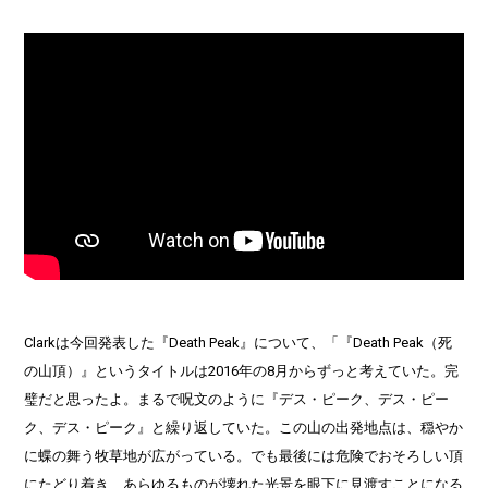
Clarkは今回発表した『Death Peak』について、「『Death Peak（死
の山頂）』というタイトルは2016年の8月からずっと考えていた。完
璧だと思ったよ。まるで呪文のように『デス・ピーク、デス・ピー
ク、デス・ピーク』と繰り返していた。この山の出発地点は、穏やか
に蝶の舞う牧草地が広がっている。でも最後には危険でおそろしい頂
にたどり着き、あらゆるものが壊れた光景を眼下に見渡すことになる