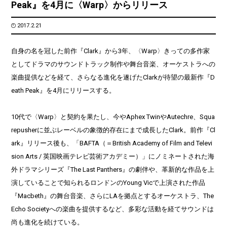
Peak』を4月に〈Warp〉からリリース
2017.2.21
自身の名を冠した前作『Clark』から3年、〈Warp〉きっての多作家
としてドラマのサウンドトラック制作や舞台音楽、オーケストラへの
楽曲提供などを経て、さらなる進化を遂げたClarkが待望の最新作『D
eath Peak』を4月にリリースする。
10代で〈Warp〉と契約を果たし、今やAphex TwinやAutechre、Squa
repusherに並ぶレーベルの象徴的存在にまで成長したClark。前作『Cl
ark』リリース後も、「BAFTA（＝
British Academy of Film and Televi
sion Arts /
英国映画テレビ芸術アカデミー）」にノミネートされた海
外ドラマシリーズ『The Last Panthers』の劇伴や、革新的な作品を上
演していることで知られるロンドンのYoung Vicで上演された作品
『
Macbeth
』の舞台音楽、さらにLAを拠点とするオーケストラ、The
Echo Societyへの楽曲を提供するなど、多彩な活動を経てサウンドは
尚も進化を続けている。