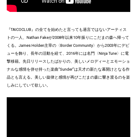
『TAICOCLUB』の全てを始めたと言っても過言ではないアーティス
トの一人、Nathan Fakeが2008年以来10年振りにこだまの森へ帰って
くる。James Holden主宰の〈Border Community〉から2003年にデビ
ューを飾り、長年の活動を経て、2016年には名門〈Ninja Tune〉に電
撃移籍。先日リリースしたばかりの、美しいメロディーとエモーショ
ナルな感情を併せ持った楽曲“Sunder”は天才の新たな幕開けとなる作
品とも言える。美しい旋律と感情が再びこだまの森に響き渡るのを楽
しみにしていて欲しい。