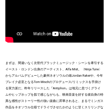
まずは、間違いなく次世代ブラックミュージック・シーンを牽引する
イースト・ロンドン出身のアーティスト、Alfa Mist。〈Ninja Tune〉
からアルバムデビューした豪州ネオソウルの雄Jordan Rakeiや、今年
ブレイク必至となるTom Mischのプロデュース/リミックスを手掛け
る実力派だ。昨年リリースした『Antiphon』は地元に息づくグライ
ムやヒップホップを肌で感じながらも、映画音楽を好する彼自身の特
異な感性がストーリー性の強い楽曲に昇華されると、まるでミンガス
作品をネオソウル仕様でドライヴさせたかのように甘くスリリングな