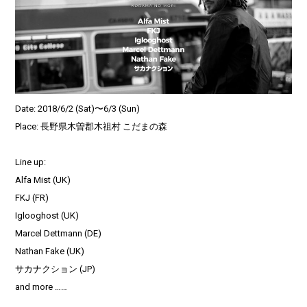
Date: 2018/6/2 (Sat)〜6/3 (Sun)
Place: 長野県木曽郡木祖村 こだまの森
Line up:
Alfa Mist (UK)
FKJ (FR)
Iglooghost (UK)
Marcel Dettmann (DE)
Nathan Fake (UK)
サカナクション (JP)
and more ……