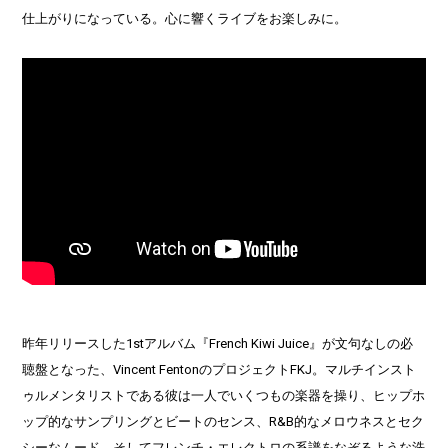
仕上がりになっている。心に響くライブをお楽しみに。
昨年リリースした1stアルバム『French Kiwi Juice』が文句なしの必
聴盤となった、Vincent FentonのプロジェクトFKJ。マルチインスト
ゥルメンタリストである彼は一人でいくつもの楽器を操り、ヒップホ
ップ的なサンプリングとビートのセンス、R&B的なメロウネスとセク
シーなムード、そしてフレンチ・エレクトロの系譜をなぞるような洗