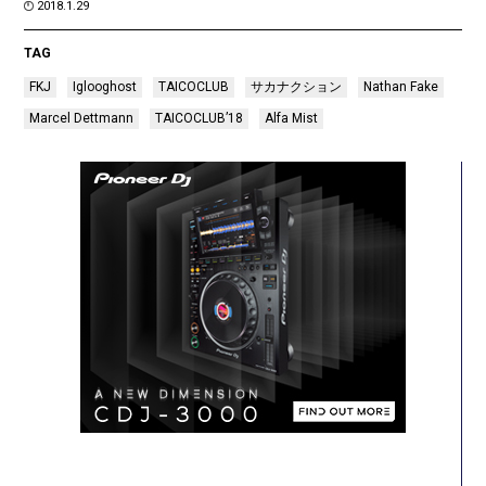
2018.1.29
TAG
FKJ
Iglooghost
TAICOCLUB
サカナクション
Nathan Fake
Marcel Dettmann
TAICOCLUB’18
Alfa Mist