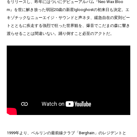
をリリースし、昨年にはついにデビューアルバム『Neo Wax Bloo
m』を世に解き放った弱冠20歳の新星Iglooghostの初来日も決定。エ
キゾチックなニューエイジ・サウンドと声ネタ、緩急自在の変則ビー
トとともに疾走する強烈で狂った世界観を、爆音でこだまの森に響き
渡らせることは間違いない。踊り倒すこと必至のアクトだ。
1999年より、ベルリンの最前線クラブ「Berghain」のレジデントと