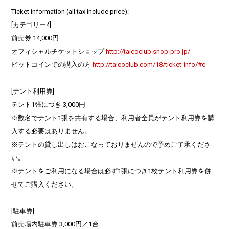
Ticket
information (all tax include price)
:
[カテゴリー4]
前売券 14,000円
オフィシャルチケットショップ
http://taicoclub.shop-pro.jp/
ビットコインでの購入の方
http://taicoclub.com/18/ticket-info/#c
[テント利用券]
テント1張につき 3,000円
※数名でテント1張を共有する場合、利用者全員がテント利用券を購
入する必要はありません。
※テントの貸し出しはおこなっておりませんので予めご了承くださ
い。
※テントをご利用になる場合は必ず1張につき1枚テント利用券を併
せてご購入ください。
[駐車券]
前売場内駐車券 3,000円／1台