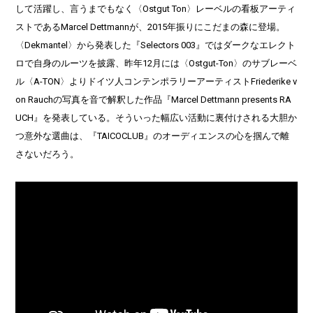
して活躍し、言うまでもなく〈Ostgut Ton〉レーベルの看板アーティ
ストであるMarcel Dettmannが、2015年振りにこだまの森に登場。
〈Dekmantel〉から発表した『Selectors 003』ではダークなエレクト
ロで自身のルーツを披露、昨年12月には〈Ostgut-Ton〉のサブレーベ
ル〈A-TON〉よりドイツ人コンテンポラリーアーティストFriederike v
on Rauchの写真を音で解釈した作品『Marcel Dettmann presents RA
UCH』を発表している。そういった幅広い活動に裏付けされる大胆か
つ意外な選曲は、『TAICOCLUB』のオーディエンスの心を掴んで離
さないだろう。