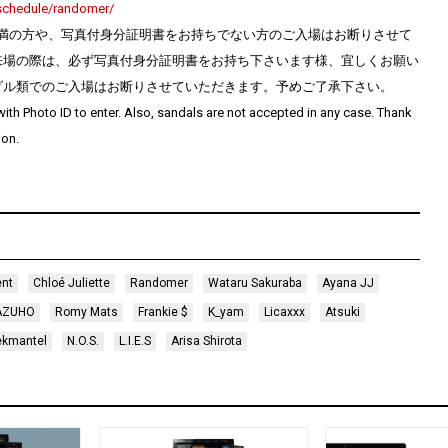
/schedule/randomer/
歳未満の方や、写真付身分証明書をお持ちでない方のご入場はお断りさせて
来場の際は、必ず写真付身分証明書をお持ち下さいます様、宜しくお願い
゙ル類でのご入場はお断りさせていただきます。予めご了承下さい。
ith Photo ID to enter. Also, sandals are not accepted in any case. Thank
ion.
ent
Chloé Juliette
Randomer
Wataru Sakuraba
Ayana JJ
AZUHO
Romy Mats
Frankie $
K_yam
Licaxxx
Atsuki
ekmantel
N.O.S.
L.I.E.S
Arisa Shirota