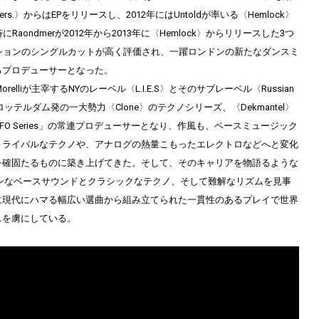
rs.〉からはEPをリリースし、2012年にはUntoldが率いる〈Hemlock〉
Raondmerが2012年から2013年に〈Hemlock〉からリリースした3つ
ーションのシングルカットが高く評価され、一躍ロンドンの新たなダンスミ
プロデューサーとなった。
Morelliが主宰するNYのレーベル〈L.I.E.S〉とそのサブレーベル〈Russian
ons〉、ロッテルダム発の一大勢力〈Clone〉のテクノシリーズ、〈Dekmantel〉
FO Series」の常連プロデューサーとなり、作風も、ベースミュージック
トライバルなテクノや、アナログの熱量こもったエレクトロなどへと変化
確固たるものに築き上げてきた。そして、そのキャリアを物語るような
゙ンなベースサウンドとクラシックなテクノ、そして難解なリズムを見事
さに現代にハマる幅広い選曲から組み立てられた一貫性のあるプレイで世界
スを虜にしている。