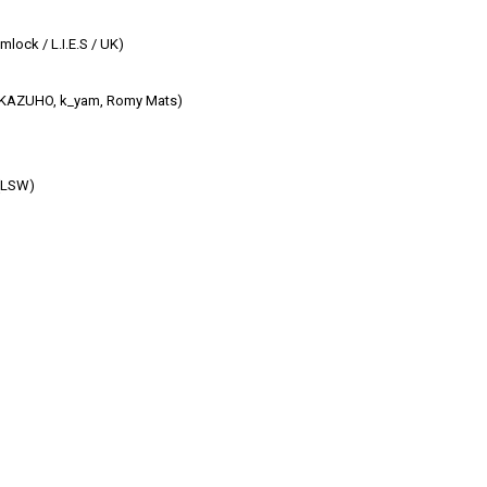
lock / L.I.E.S / UK)
$, KAZUHO, k_yam, Romy Mats)
(LSW)