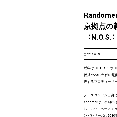
Rando
京拠点の
〈N.O.
2018.8.15
近年は〈L.I.E.S〉や〈
後期〜2010年代の
表するプロデューサー
ノースロンドン出身に
andomerは、初
していた。ベースミュージ
ンピシリーズに2010