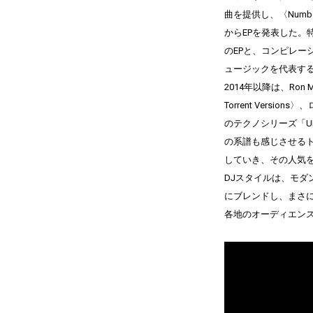
曲を提供し、〈Numbe
からEPを発表した。特に
のEPと、コンピレ
ュージックを代表する
2014年以降は、Ron 
Torrent Versi
のテクノシリーズ「U
の系譜も感じさせる
していき、その人気を
DJスタイルは、モタ
にブレンドし、ま
各地のオーディエン