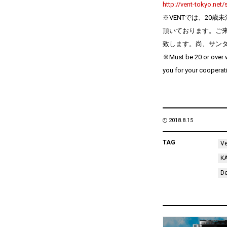
http://vent-tokyo.net
※VENTでは、20
頂いております。ご
致します。尚、サンタ
※Must be 20 or over w
you for your cooperat
2018.8.15
TAG
V
K
D