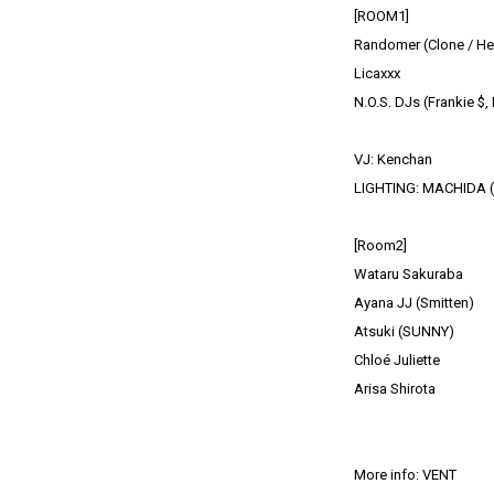
[ROOM1]
Randomer (Clone / Hem
Licaxxx
N.O.S. DJs (Frankie 
VJ: Kenchan
LIGHTING: MACHIDA 
[Room2]
Wataru Sakuraba
Ayana JJ (Smitten)
Atsuki (SUNNY)
Chloé Juliette
Arisa Shirota
More info: VENT