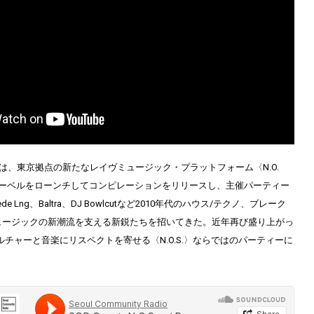
るのは、東京拠点の新たなレイヴミュージック・プラットフォーム〈N.O.
月にレーベルをローンチしてコンピレーションをリリースし、主催パーティー
l、Fede Lng、Baltra、DJ Bowlcutなど2010年代のハウス/テクノ、ブレーク
ュージックの新潮流を支える新鋭たちを招いてきた。近年再び盛り上がっ
ルチャーと音楽にリスペクトを寄せる〈N.O.S.〉ならではのパーティーに
。