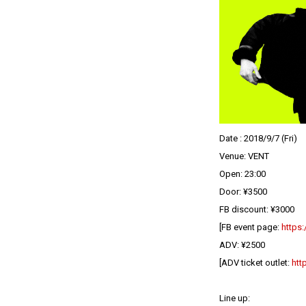
Date : 2018/9/7 (Fri)
Venue: VENT
Open: 23:00
Door: ¥3500
FB discount: ¥3000
[FB event page:
https
ADV: ¥2500
[ADV ticket outlet:
htt
Line up: