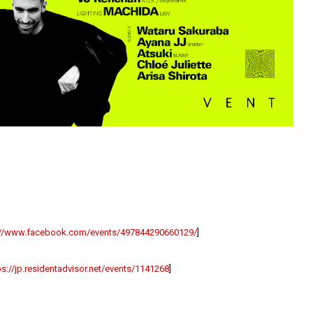
://www.facebook.com/events/497844290660129/
]
ps://jp.residentadvisor.net/events/1141268
]