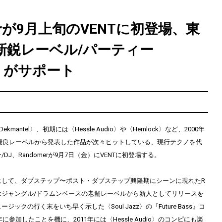
merが9月上旬のVENTに初登場、東
新鋭レーベル/パーティー
S.〉がサポート
Dekmantel〉、初期には〈Hessle Audio〉や〈Hemlock〉など、2000年
超優良レーベルから発表した作品が次々ヒットしている、現行テクノを代
/DJ、Randomerが9月7日（金）にVENTに初登場する。
して、ダブステップ〜ポスト・ダブステップ興隆期にシーンに現れたR
期にはジャングル/ドラムンベースの老舗レーベルから新人としてリリースを
ックの行く末をいち早く示した〈Soul Jazz〉の『Future Bass』コ
年に参加したことを機に、2011年には〈Hessle Audio〉のコンピにも楽