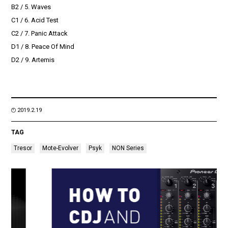
B2 / 5. Waves
C1 / 6. Acid Test
C2 / 7. Panic Attack
D1 / 8. Peace Of Mind
D2 / 9. Artemis
2019.2.19
TAG
Tresor
Mote-Evolver
Psyk
NON Series