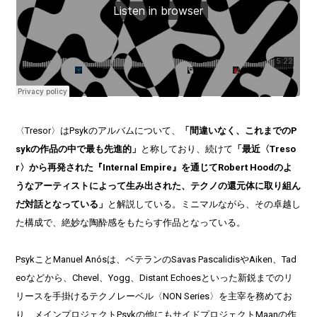
〈Tresor〉はPsykのアルバムについて、
「間違いなく、これまでのP
sykの作品の中で最も先進的」
と称しており、続けて
「最近〈Treso
r〉から再発された『Internal Empire』を通じてRobert Hoodのよ
うなアーティストによって生み出された、テクノの還元体に取り組ん
だ対話となっている」
と解説している。ミニマルながら、その卓越し
た構成で、絶妙な陶酔感をもたらす作品となっている。
PsykことManuel Anósは、ベテランのSavas PascalidisやAiken、Tad
eoなどから、Chevel、Yogg、Distant Echoesといった新鋭までのリ
リースを手掛けるテクノレーベル〈NON Series〉を主宰を務めてお
り、メインプロジェクトPsykの他にもサイドプロジェクトMaanの作