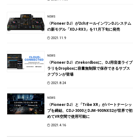
NEWS
〈Pioneer DJ〉が2chオールインワンDJシステム
の新モデル「XDJ-RX3」を11月下旬に発売
2021.11.9
NEWS
〈Pioneer DJ〉のrekordboxに、DJ用音楽ライブ
ラリをDropboxに容量無制限で保存できるサブス
クプランが登場
2021.8.24
NEWS
〈Pioneer DJ〉と「Tribe XR」がパートナーシッ
プを締結、CDJ-3000とDJM-900NXS2が世界で初
めてVR空間で使用可能に
2021.4.16