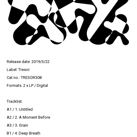
Release date: 2019/3/22
Label: Tresor
Cat no.: TRESOR308
Formats: 2 x LP / Digital
Tracklist:
A1 / 1. Untitled
A2 / 2. A Moment Before
A3 / 3. Grain
B1 / 4. Deep Breath