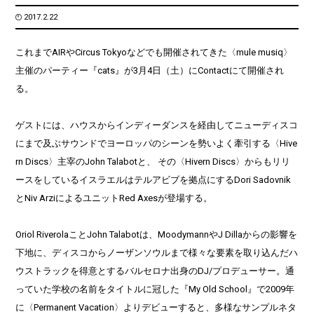
2017.2.22
これまでAIRやCircus Tokyoなどでも開催されてきた〈mule musiq〉
主催のパーティー『cats』が3月4日（土）にContactにて開催され
る。
ゲストには、ハウスからインディーダンスを経由してニューディスコ
にまで及ぶサウンドでヨーロッパのシーンを勢いよく牽引する〈Hive
rn Discs〉主宰のJohn Talabotと、 その〈Hivern Discs〉からもリリ
ースをしているイスラエルはテルアビブを拠点にするDori Sadovnik
とNiv ArziによるユニットRed Axesが登場する。
Oriol RiverolaことJohn Talabotは、MoodymannやJ Dillaからの影響を
下地に、ディスコからノーザンソウルまで様々な要素を取り込んだハ
ウストラックを得意とするバルセロナ出身のDJ/プロデューサー。通
っていた学校の名前をタイトルに冠した『My Old School』で2009年
に〈Permanent Vacation〉よりデビューすると、多様なサンプルネタ