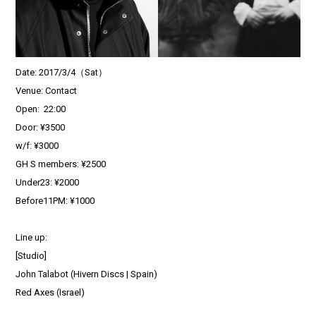
Date: 2017/3/4（Sat）
Venue: Contact
Open: 22:00
Door: ¥3500
w/f: ¥3000
GH S members: ¥2500
Under23: ¥2000
Before11PM: ¥1000
Line up:
[Studio]
John Talabot (Hivern Discs | Spain)
Red Axes (Israel)