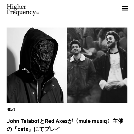
Home
News
Interview
Highlight
Report
NEWS
John TalabotとRed Axesが〈mule musiq〉主催
の『cats』にてプレイ