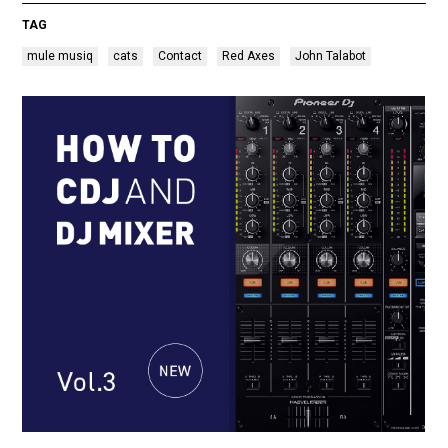
TAG
mule musiq
cats
Contact
Red Axes
John Talabot