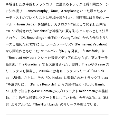
を駆使した多幸感とメランコリーに溢れるトラックは瞬く間にシーン
に知れ渡り、James Murphy、Âme、Aeroplaneといった錚々たるア
ーティストのプレイリストに登場を果たした。同時期には自身のレー
ベル〈Hivern Discs〉を始動し、カタログ4作目として発表した同名
のEPに収録された“Sunshine”は神秘的に夏を彩るアンセムとして注目
された。〈XL Recordings〉傘下の〈Young Turks〉からも作品をリリ
ースし始めた2012年には、ホームレーベルの〈Permanent Vacation〉
から躍進作ともなった1stアルバム『ƒIN」を発表。『Pitchfork』や
『Resident Advisor』といった音楽メディアのみならず、英大手一般
新聞紙『The Guradian』でも大絶賛された。以降、The xxやGlasserの
リミックスも担当し、2013年には有名ミックスシリーズ『DJ Kick
s』も監修。さらに、その『DJ Kicks』に収録されたトラック“Sidera
l”を皮切りに、〈Pampa Records〉からの諸作品と〈Studio Barnhu
s〉主宰で知られるAxel BomanとのプロジェクトTalabomanが本格始
動。ここ数年は頻繁にツアーを共にしている他、今年の3月には〈R&
S〉よりアルバム『The Night Land』のリリースを控えている。