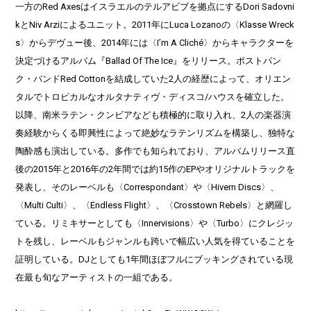
一方のRed Axesはイスラエルのテルアビブを拠点にするDori Sadovni
kとNiv Arziによるユニット。2011年にLuca Lozanoの〈Klasse Wreck
s〉からデヴュー後、2014年には〈I’m A Cliché〉からキャラクターを
決定づけるアルバム『Ballad Of The Ice』をリリース。ポストパン
ク・バンドRed Cottonを結成していた2人の経歴によって、オリエン
タルでトロピカルなオルタナティヴ・ディスコ/ハウスを確立した。
以降、南米ラテン・クンビアなども積極的に取り入れ、2人の楽器演
奏経験からくる即興性によって絶妙なラテンリズムを構築し、独特な
陶酔感も演出している。多作でも知られており、アルバムリリース直
後の2015年と2016年の2年間では約15作のEPやオリジナルトラックを
発表し、そのレーベルも〈Correspondant〉や〈Hivern Discs〉、
〈Multi Culti〉、〈Endless Flight〉、〈Crosstown Rebels〉と網羅し
ている。リミキサーとしても〈Innervisions〉や〈Turbo〉にクレジッ
トを残し、レーベルもジャンルも跨いで幅広い人気を得ていることを
証明している。DJとしても1年間ほぼフルにブッキングされている現
在最も旬なアーティストの一組である。