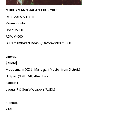
MOODYMANN JAPAN TOUR 2016
Date: 2016/7/1（Fri）
Venue: Contact
Open: 22:00
ADV: ¥4000
GH S members/Under23/Before23:00: ¥3000
Line up:
[Studio]
Moodymann (KDJ | Mahogani Music | from Detroit)
Hi’Spec (SIMI LAB) -Beat Live
sauce81
Jaguar P & Sonic Weapon (AUDI.)
[Contact]
XTAL