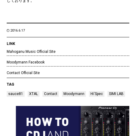
しております。
2016.6.17
LINK
Mahoganu Music Official Site
Moodymann Facebook
Contact Official Site
TAG
sauce81
XTAL
Contact
Moodymann
Hi'Spec
SIMI LAB