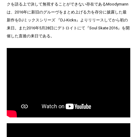
クを語る上で決して無視することができない存在であるMoodymann
は、2016年に新旧のグルーヴをまとめ上げる力を存分に披露した最
新作をDJミックスシリーズ 『DJ-Kicks』よりリリースしてから初の
来日。また2016年5月28日にデトロイトにて『Soul Skate 2016』を開
催した直後の来日である。