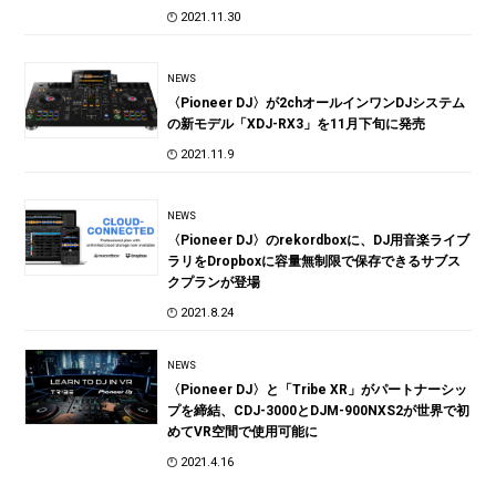
2021.11.30
NEWS
〈Pioneer DJ〉が2chオールインワンDJシステム
の新モデル「XDJ-RX3」を11月下旬に発売
2021.11.9
NEWS
〈Pioneer DJ〉のrekordboxに、DJ用音楽ライブ
ラリをDropboxに容量無制限で保存できるサブス
クプランが登場
2021.8.24
NEWS
〈Pioneer DJ〉と「Tribe XR」がパートナーシッ
プを締結、CDJ-3000とDJM-900NXS2が世界で初
めてVR空間で使用可能に
2021.4.16