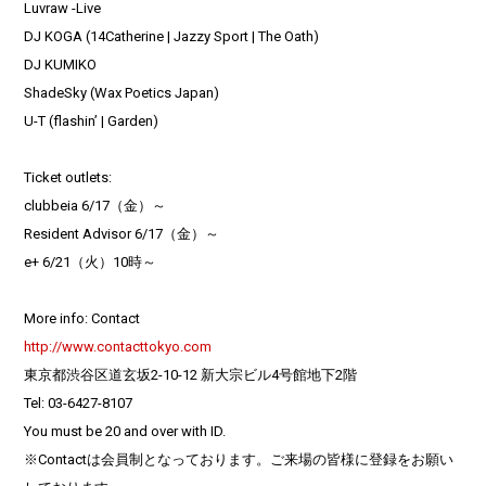
Luvraw -Live
DJ KOGA (14Catherine | Jazzy Sport | The Oath)
DJ KUMIKO
ShadeSky (Wax Poetics Japan)
U-T (flashin’ | Garden)
Ticket outlets:
clubbeia 6/17（金）～
Resident Advisor 6/17（金）～
e+ 6/21（火）10時～
More info: Contact
http://www.contacttokyo.com
東京都渋谷区道玄坂2-10-12 新大宗ビル4号館地下2階
Tel: 03-6427-8107
You must be 20 and over with ID.
※Contactは会員制となっております。ご来場の皆様に登録をお願い