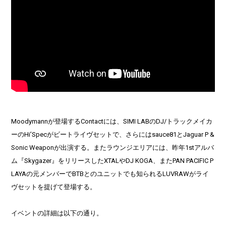
Moodymannが登場するContactには、SIMI LABのDJ/トラックメイカ
ーのHi’Specがビートライヴセットで、さらにはsauce81とJaguar P &
Sonic Weaponが出演する。またラウンジエリアには、昨年1stアルバ
ム『Skygazer』をリリースしたXTALやDJ KOGA、またPAN PACIFIC P
LAYAの元メンバーでBTBとのユニットでも知られるLUVRAWがライ
ヴセットを提げて登場する。
イベントの詳細は以下の通り。