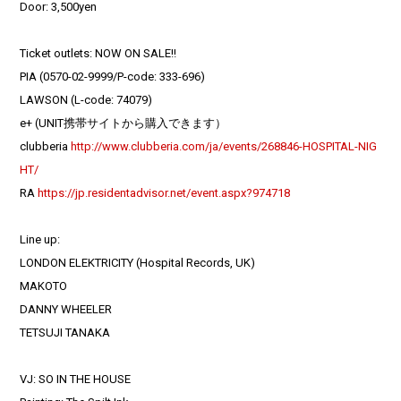
Door: 3,500yen
Ticket outlets: NOW ON SALE!!
PIA (0570-02-9999/P-code: 333-696)
LAWSON (L-code: 74079)
e+ (UNIT携帯サイトから購入できます）
clubberia
http://www.clubberia.com/ja/events/268846-HOSPITAL-NIG
HT/
RA
https://jp.residentadvisor.net/event.aspx?974718
Line up:
LONDON ELEKTRICITY (Hospital Records, UK)
MAKOTO
DANNY WHEELER
TETSUJI TANAKA
VJ: SO IN THE HOUSE