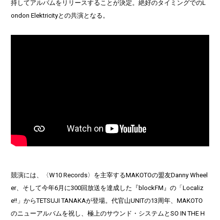
持してアルバムをリリースすることが決定。絶好のタイミングでのL
ondon Elektricityとの共演となる。
競演には、〈W10 Records〉を主宰するMAKOTOの盟友Danny Wheel
er、そして今年6月に300回放送を達成した『blockFM』の「Localiz
e!!」からTETSUJI TANAKAが登場。代官山UNITの13周年、MAKOTO
のニューアルバムを祝し、極上のサウンド・システムとSO IN THE H