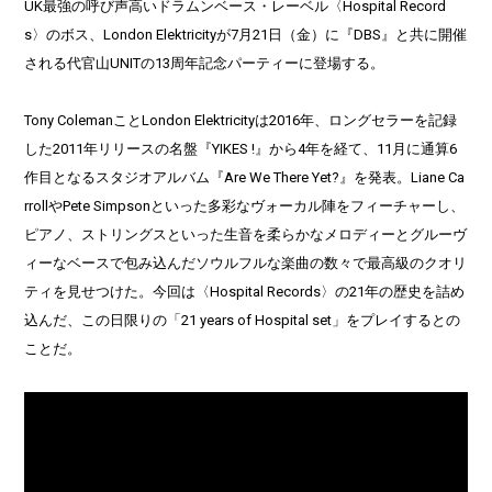
UK最強の呼び声高いドラムンベース・レーベル〈Hospital Record
s〉のボス、London Elektricityが7月21日（金）に『DBS』と共に開催
される代官山UNITの13周年記念パーティーに登場する。
Tony ColemanことLondon Elektricityは2016年、ロングセラーを記録
した2011年リリースの名盤『YIKES !』から4年を経て、11月に通算6
作目となるスタジオアルバム『Are We There Yet?』を発表。Liane Ca
rrollやPete Simpsonといった多彩なヴォーカル陣をフィーチャーし、
ピアノ、ストリングスといった生音を柔らかなメロディーとグルーヴ
ィーなベースで包み込んだソウルフルな楽曲の数々で最高級のクオリ
ティを見せつけた。今回は〈Hospital Records〉の21年の歴史を詰め
込んだ、この日限りの「21 years of Hospital set」をプレイするとの
ことだ。