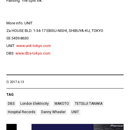
Painting: The Spilt Ink.
More info: UNIT
Za HOUSE BLD. 1-34-17 EBISU-NISHI, SHIBUYA-KU, TOKYO
03.5459.8630
UNIT:
www.unit-tokyo.com
DBS:
www.dbs-tokyo.com
2017.6.13
TAG
DBS
London Elektricity
MAKOTO
TETSUJI TANAKA
Hospital Records
Danny Wheeler
UNIT