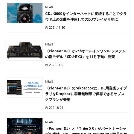
NEWS
CDJ-3000をインターネットに接続することでクラ
ウド上の楽曲を使用してのDJプレイが可能に
2021.11.30
NEWS
〈Pioneer DJ〉が2chオールインワンDJシステム
の新モデル「XDJ-RX3」を11月下旬に発売
2021.11.9
NEWS
〈Pioneer DJ〉のrekordboxに、DJ用音楽ライブ
ラリをDropboxに容量無制限で保存できるサブス
クプランが登場
2021.8.24
NEWS
〈Pioneer DJ〉と「Tribe XR」がパートナーシッ