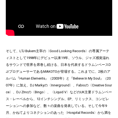
そして、L
TJ Bukem主宰の〈Good Looking Records〉の専属アーテ
ィストとして1998年にデビュー以来19年、ソウル、ジャズ感覚溢れ
るサウンドで世界を席巻し続ける、日本を代表するドラムンベースD
J/プロデューサーであるMAKOTOが登場する。これまでに、2枚のア
ルバム『Human Elements』（2003年）と『Believe In My Soul』（20
07年）に加え、DJ Markyの〈Innerground〉、Fabioの〈Creative Sour
ce〉、DJ ZIncの〈Bingo〉、〈Liquid V〉などのUK主要ドラムンベー
ス・レーベルから、12インチシ
ングル、EP、リミックス、
コンピレ
ーションへの参加など、数々の楽曲を発表している。そして今年9
月、かねてよりコネクションのあった〈Hospital Records〉から満を