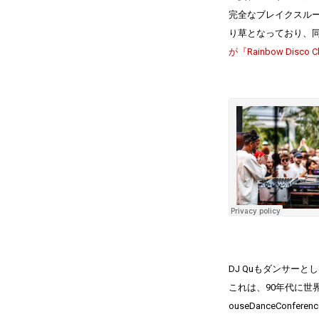
完全なブレイクスルーを果
り草となっており、
が『Rainbow Disco
DJ Quもダンサー
これは、90年代に世
ouseDanceCo