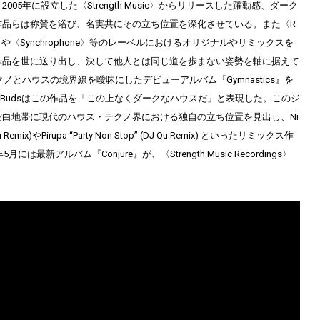
005年に設立した〈Strength Music〉からリリースした躍動感、ダーク
作品らは称賛を浴び、名実共にその立ち位置を深化させている。また〈R
lat〉や〈Synchrophone〉等のレーベルにおけるオリジナルやリミックスを
作品を世に送り出し、決して他人とは同じ道を歩まない姿勢を軸に据えて
クノとハウスの境界線を曖昧にしたデビューアルバム『Gymnastics』を
ite Ear Budsはこの作品を「この上なくダークなハウスだ」と表現した。このジ
白地帯に現代のハウス・テクノ界における独自の立ち位置を見出し、Ni
J Qu Remix)やPirupa “Party Non Stop” (DJ Qu Remix) といったリミックス作
には最新アルバム『Conjure』が、〈Strength Music Recordings〉
。