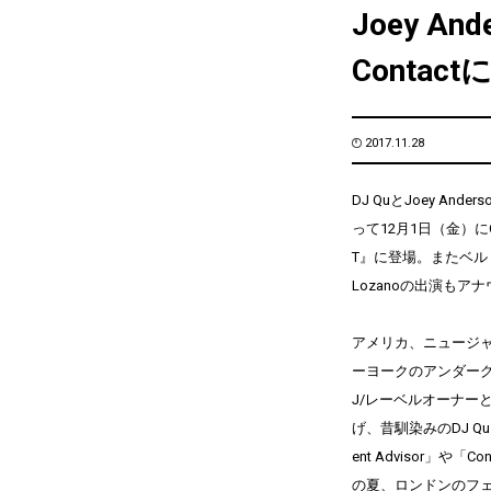
Joey An
Contac
2017.11.28
DJ QuとJoey A
って12月1日（金）にCont
T』に登場。またベルリン
Lozanoの出演もア
アメリカ、ニュージャー
ーヨークのアンダー
J/レーベルオーナーとし
げ、昔馴染みのDJ Q
ent Advisor」や
の夏、ロンドンのフェス