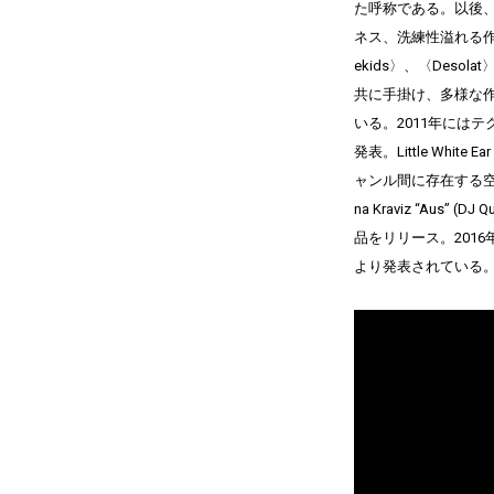
た呼称である。以後、2
ネス、洗練性溢れる
ekids〉、〈Deso
共に手掛け、多様な
いる。2011年にはテ
発表。Little Wh
ャンル間に存在する空
na Kraviz “Aus” (D
品をリリース。2016年5月
より発表されている