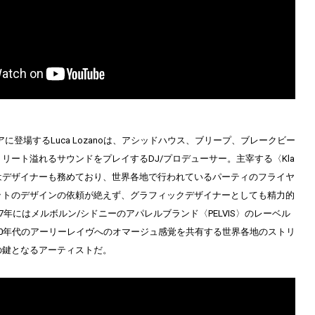
ロアに登場するLuca Lozanoは、アシッドハウス、ブリープ、ブレークビー
リート溢れるサウンドをプレイするDJ/プロデューサー。主宰する〈Kla
ngs〉ではデザイナーも務めており、世界各地で行われているパーティのフライヤ
ットのデザインの依頼が絶えず、グラフィックデザイナーとし
ても精力的
7年にはメルボルン/シドニーのアパレルブランド〈PELVIS〉のレーベル
90年代のアーリーレイヴへのオマージュ感覚を共有する世界各地のストリ
の鍵となるアーティストだ。