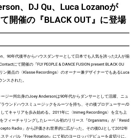
derson、DJ Qu、Luca Lozanoが
tにて開催の『BLACK OUT』に登場
nderson、90年代後半からハウスダンサーとして日本でも人気を誇った2人が揃
actにて開催の『FLY PEOPLE & DANCE FUSION present BLACK OU
拠点の〈Klasse Recordings〉のオーナー兼デザイナーでもあるLuca
ナウンスされた。
ジー州出身のJoey Andersonは90年代からダンサーとして活躍、ニュ
グラウンドハウスミュージックをルーツを持ち、その後プロデューサー/D
てキャリアを歩み始める。2011年に〈Inimeg Recordings〉を立ち上
uをフィーチャリングしたレーベル初のリリース『Organisms』が「Resid
「Concepto Radio」から評価され世界的に広がった。その後DJとして2012年
ティバル『Free Rotation』にて初のヨーロッパデビューを皮切りに、