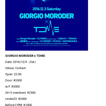
GIORGIO MORODER x TDME
Date: 2016/12/3（Sat）
Venue: Contact
Open: 22:00
Door: ¥3500
w/f: ¥3000
GH S members: ¥2500
Under23: ¥2000
Before11PM: ¥1000