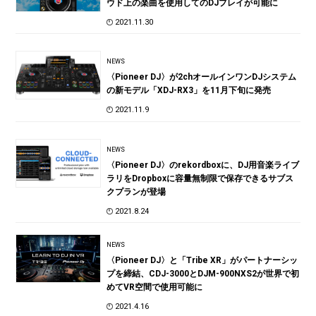
ウド上の楽曲を使用してのDJプレイが可能に
2021.11.30
NEWS
〈Pioneer DJ〉が2chオールインワンDJシステム
の新モデル「XDJ-RX3」を11月下旬に発売
2021.11.9
NEWS
〈Pioneer DJ〉のrekordboxに、DJ用音楽ライブ
ラリをDropboxに容量無制限で保存できるサブス
クプランが登場
2021.8.24
NEWS
〈Pioneer DJ〉と「Tribe XR」がパートナーシッ
プを締結、CDJ-3000とDJM-900NXS2が世界で初
めてVR空間で使用可能に
2021.4.16