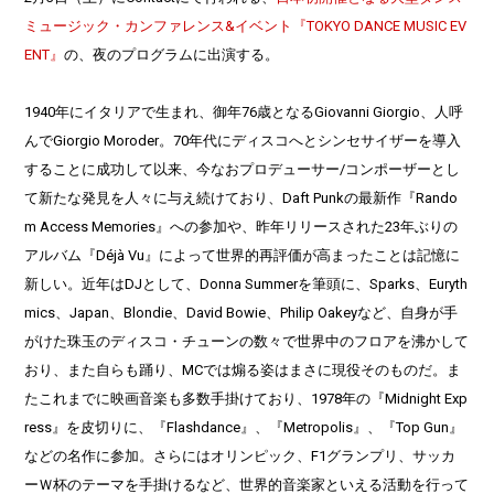
ミュージック・カンファレンス&イベント『TOKYO DANCE MUSIC EV
ENT』
の、夜のプログラムに出演する。
1940年にイタリアで生まれ、御年76歳となるGiovanni Giorgio、人呼
んでGiorgio Moroder。70年代にディスコへとシンセサイザーを導入
することに成功して以来、今なおプロデューサー/コンポーザーとし
て新たな発見を人々に与え続けており、Daft Punkの最新作『Rando
m Access Memories』への参加や、昨年リリースされた23年ぶりの
アルバム『Déjà Vu』によって世界的再評価が高まったことは記憶に
新しい。近年はDJとして、Donna Summerを筆頭に、Sparks、Euryth
mics、Japan、Blondie、David Bowie、Philip Oakeyなど、自身が手
がけた珠玉のディスコ・チューンの数々で世界中のフロアを沸かして
おり、また自らも踊り、MCでは煽る姿はまさに現役そのものだ。ま
たこれまでに映画音楽も多数手掛けており、1978年の『Midnight Exp
ress』を皮切りに、『Flashdance』、『Metropolis』、『Top Gun』
などの名作に参加。さらにはオリンピック、F1グランプリ、サッカ
ーＷ杯のテーマを手掛けるなど、世界的音楽家といえる活動を行って