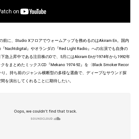
前に、Studio Xフロアでウォームアップを務めるのはAkiram En。国内
chtdigital』やオランダの『Red Light Radio』への出演でも自身の
急上昇中である注目株のDで、5月にはAkiram Enが1974年から1992年
とめたミックスCD『Mekano 1974-92』を〈Black Smoker Recor
ばかり。持ち前のジャンル横断型の多様な選曲で、ディープなサウンド探
空間を演出してくれることに期待したい。