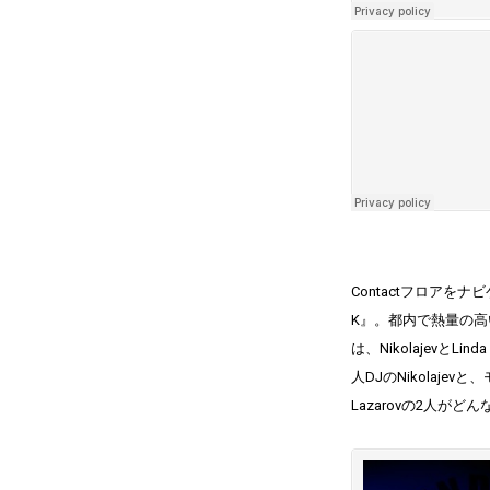
Contactフロア
K』。都内で熱量の高
は、Nikolajevと
人DJのNikolaj
Lazarovの2人が