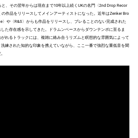
と、その翌年からは現在まで10年以上続くUKの名門〈2nd Drop Recor
の作品をリリースしてメインアーティストになった。近年はZenker Bro
an Tape〉や〈R&S〉からも作品をリリースし、ブレることのない完成された
出した存在感を示してきた。ドラムンベースからダウンテンポに至るま
紡がれるトラックには、複雑に絡み合うリズムと瞑想的な雰囲気によって
、洗練された知的な印象を携えていながら、ここ一番で強烈な重低音を聞
だ。