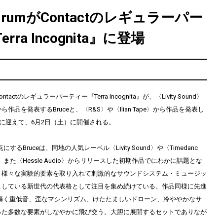
DjrumがContactのレギュラーパー
rra Incognita』に登場
ctのレギュラーパーティー『Terra Incognita』が、〈Livity Sound〉
o〉から作品を発表するBruceと、〈R&S〉や〈Ilian Tape〉から作品を発表し
ストに迎えて、6月2日（土）に開催される。
するBruceは、同地の人気レーベル〈Livity Sound〉や〈Timedanc
ds〉、また〈Hessle Audio〉からリリースした初期作品でにわかに話題とな
。様々な実験的要素を取り入れて刺激的なサウンドシステム・ミュージッ
こしている新世代の代表格として注目を集め続けている。作品同様に先進
、轟く重低音、歪なマシンリズム、けたたましいドローン、冷ややかなサ
った多数な要素がしなやかに飛び交う。大胆に展開するセットでありなが