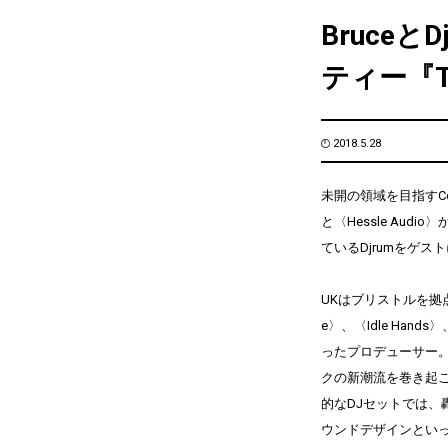
Bruceと
ティー『Te
2018.5.28
未開の領域を目指すConta
と〈Hessle Audi
ているDjrumをゲ
UKはブリストルを拠点に
e〉、〈Idle Han
ったプロデューサー
クの新潮流を巻き起
的なDJセットでは
ウンドデザインとい