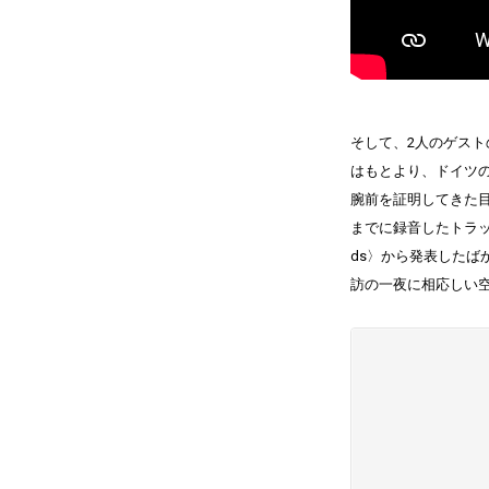
そして、2人のゲストの
はもとより、ドイツの『Na
腕前を証明してきた目下
までに録音したトラックをま
ds〉から発表した
訪の一夜に相応しい