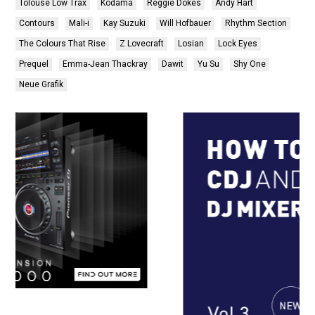
Tolouse Low Trax
Kodäma
Reggie Dokes
Andy Hart
Contours
Mali-i
Kay Suzuki
Will Hofbauer
Rhythm Section
The Colours That Rise
Z Lovecraft
Losian
Lock Eyes
Prequel
Emma-Jean Thackray
Dawit
Yu Su
Shy One
Neue Grafik