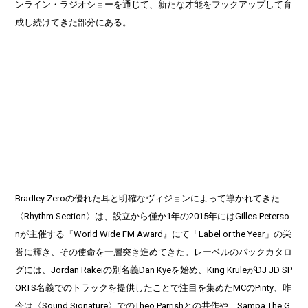
ンライン・ラジオショーを通じて、新たな才能をフックアップして育
成し続けてきた部分にある。
Bradley Zeroの優れた耳と明確なヴィジョンによって導かれてきた
〈Rhythm Section〉は、設立から僅か1年の2015年にはGilles Peterso
nが主催する『World Wide FM Award』にて「Label or the Year」の栄
誉に輝き、その使命を一層突き進めてきた。レーベルのバックカタロ
グには、Jordan Rakeiの別名義Dan Kyeを始め、King KruleがDJ JD SP
ORTS名義でのトラックを提供したことで注目を集めたMCのPinty、昨
今は〈Sound Signature〉でのTheo Parrishとの共作や、Sampa The G