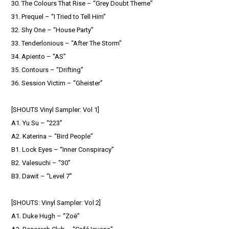
30. The Colours That Rise – “Grey Doubt Theme”
31. Prequel – “I Tried to Tell Him”
32. Shy One – “House Party”
33. Tenderlonious – “After The Storm”
34. Apiento – “AS”
35. Contours – “Drifting”
36. Session Victim – “Gheister”
[SHOUTS Vinyl Sampler: Vol 1]
A1. Yu Su – “223”
A2. Katerina – “Bird People”
B1. Lock Eyes – “Inner Conspiracy”
B2. Valesuchi – “30”
B3. Dawit – “Level 7”
[SHOUTS: Vinyl Sampler: Vol 2]
A1. Duke Hugh – “Zoë”