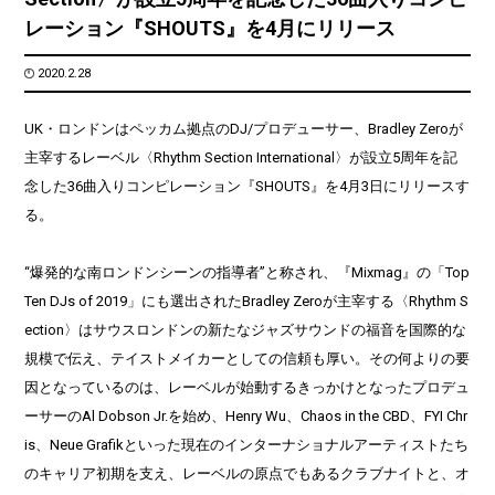
レーション『SHOUTS』を4月にリリース
2020.2.28
UK・ロンドンはペッカム拠点のDJ/プロデューサー、Bradley Zeroが
主宰するレーベル〈Rhythm Section International〉が設立5周年を記
念した36曲入りコンピレーション『SHOUTS』を4月3日にリリースす
る。
“爆発的な南ロンドンシーンの指導者”と称され、『Mixmag』の「Top
Ten DJs of 2019」にも選出されたBradley Zeroが主宰する〈Rhythm S
ection〉はサウスロンドンの新たなジャズサウンドの福音を国際的な
規模で伝え、テイストメイカーとしての信頼も厚い。その何よりの要
因となっているのは、レーベルが始動するきっかけとなったプロデュ
ーサーのAl Dobson Jr.を始め、Henry Wu、Chaos in the CBD、FYI Chr
is、Neue Grafikといった現在のインターナショナルアーティストたち
のキャリア初期を支え、レーベルの原点でもあるクラブナイトと、オ