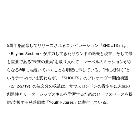
5周年を記念してリリースされるコンピレーション『SHOUTS』は、
〈Rhythm Section〉が注力してきたサウンドの過去と現在、そして最
も重要である“未来の要素”を取り入れて、レーベルのミッションがさ
らなる5年にも続いていくことを明確に示している。“街に根付く”と
いうテーマはいま変わらず、『SHOUTS』のプレオーダー開始初週
（2/12-2/19）の注文分の収益は、サウスロンドンの青少年に人生の
創造性とリーダーシップスキルを学習するためのセーフスペースを提
供/支援する慈善団体「Youth Futures」に寄付している。