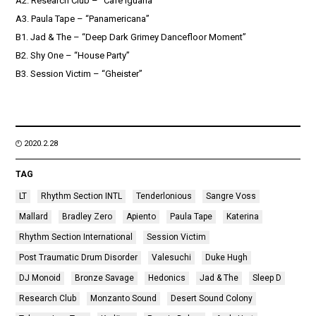
A2. Research Club – “Café Iguana”
A3. Paula Tape – “Panamericana”
B1. Jad & The – “Deep Dark Grimey Dancefloor Moment”
B2. Shy One – “House Party”
B3. Session Victim – “Gheister”
2020.2.28
TAG
LT
Rhythm Section INTL
Tenderlonious
Sangre Voss
Mallard
Bradley Zero
Apiento
Paula Tape
Katerina
Rhythm Section International
Session Victim
Post Traumatic Drum Disorder
Valesuchi
Duke Hugh
DJ Monoid
Bronze Savage
Hedonics
Jad & The
Sleep D
Research Club
Monzanto Sound
Desert Sound Colony