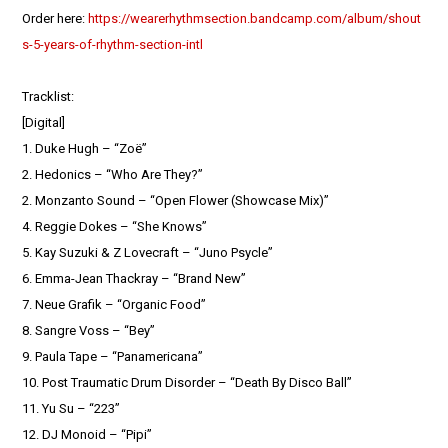
Order here:
https://wearerhythmsection.bandcamp.com/album/shout
s-5-years-of-rhythm-section-intl
Tracklist:
[Digital]
1. Duke Hugh – “Zoë”
2. Hedonics – “Who Are They?”
2. Monzanto Sound – “Open Flower (Showcase Mix)”
4. Reggie Dokes – “She Knows”
5. Kay Suzuki & Z Lovecraft – “Juno Psycle”
6. Emma-Jean Thackray – “Brand New”
7. Neue Grafik – “Organic Food”
8. Sangre Voss – “Bey”
9. Paula Tape – “Panamericana”
10. Post Traumatic Drum Disorder – “Death By Disco Ball”
11. Yu Su – “223”
12. DJ Monoid – “Pipi”