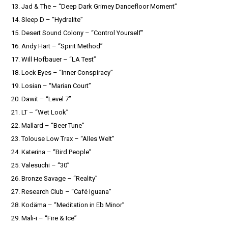
13. Jad & The – “Deep Dark Grimey Dancefloor Moment”
14. Sleep D – “Hydralite”
15. Desert Sound Colony – “Control Yourself”
16. Andy Hart – “Spirit Method”
17. Will Hofbauer – “LA Test”
18. Lock Eyes – “Inner Conspiracy”
19. Losian – “Marian Court”
20. Dawit – “Level 7”
21. LT – “Wet Look”
22. Mallard – “Beer Tune”
23. Tolouse Low Trax – “Alles Welt”
24. Katerina – “Bird People”
25. Valesuchi – “30”
26. Bronze Savage – “Reality”
27. Research Club – “Café Iguana”
28. Kodäma – “Meditation in Eb Minor”
29. Mali-i – “Fire & Ice”