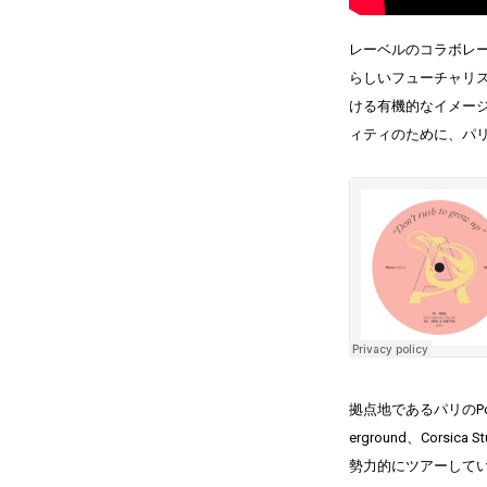
レーベルのコラボレ
らしいフューチャリステ
ける有機的なイメージで
ィティのために、パリを拠
拠点地であるパリのPoss
erground、Cors
勢力的にツアーしてい