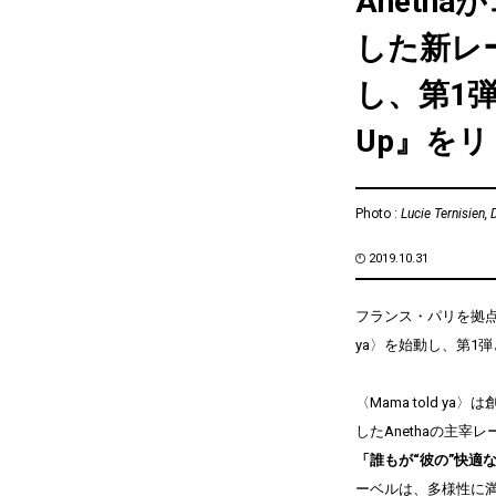
Aneth
した新レー
し、第1弾とし
Up』を
Photo :
Lucie Ternisien, 
2019.10.31
フランス・パリを拠点と
ya〉を始動し、第1弾とし
〈Mama told 
したAnethaの主
「誰もが“彼の”快適
ーベルは、多様性に