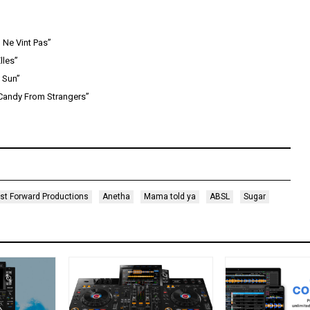
l Ne Vint Pas”
lles”
 Sun”
“Candy From Strangers”
st Forward Productions
Anetha
Mama told ya
ABSL
Sugar