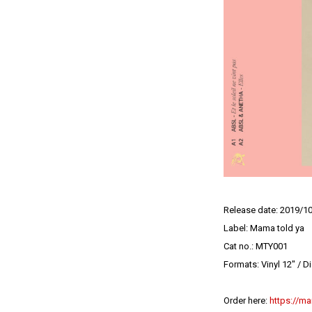
Release date: 2019/1
Label: Mama told ya
Cat no.: MTY001
Formats: Vinyl 12″ / Di
Order here:
https://m