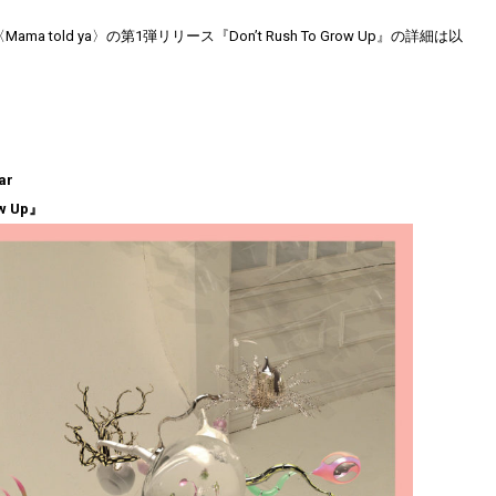
ama told ya〉の第1弾リリース『Don’t Rush To Grow Up』の詳細は以
ar
ow Up』