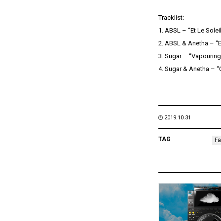
Tracklist:
1. ABSL – “Et Le Solei
2. ABSL & Anetha – “E
3. Sugar – “Vapouring
4. Sugar & Anetha – 
2019.10.31
TAG
Fa