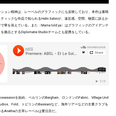
ーション精神は、レーベルのグラフィックにも反映しており、本作は素晴
ィックな作品で知られるHelin Sahinが、遠近感、空間、物質に訴えか
華を添えている。また〈Mama told ya〉はグラフィックのアイデンテ
点とするDiplomatie Studioチームとも提携をしている。
essionを始め、ベルリンのBerghain、ロンドンのFabric、Village Und
ica Studios、Fold、トビリシのBassianiなど、海外ツアーなどの主要クラブを
るAnethaの主宰レーベルは要注目だ。