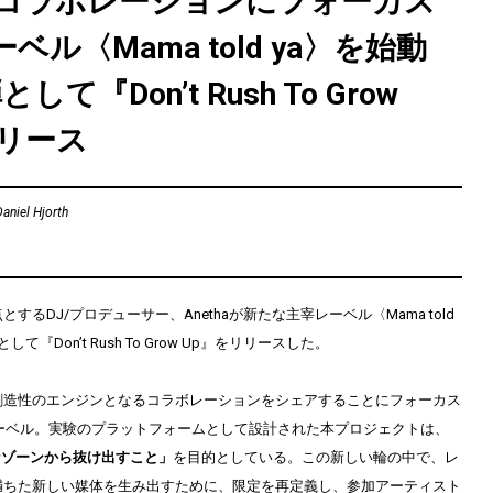
aがコラボレーションにフォーカス
ベル〈Mama told ya〉を始動
て『Don’t Rush To Grow
リリース
Daniel Hjorth
するDJ/プロデューサー、Anethaが新たな主宰レーベル〈Mama told
て『Don’t Rush To Grow Up』をリリースした。
ya〉は創造性のエンジンとなるコラボレーションをシェアすることにフォーカス
宰レーベル。実験のプラットフォームとして設計された本プロジェクトは、
なゾーンから抜け出すこと」
を目的としている。この新しい輪の中で、レ
満ちた新しい媒体を生み出すために、限定を再定義し、参加アーティスト