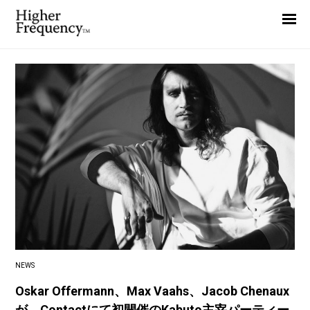
Home
News
Interview
Highlight
Report
NEWS
Oskar Offermann、Max Vaahs、Jacob Chenaux
が、Contactにて初開催のKabuto主宰パーティー