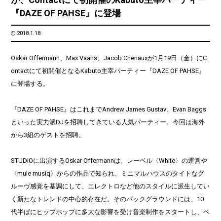
『DAZE OF PAHSE』に登場
2018.1.18
Oskar Offermann、Max Vaahs、Jacob Chenauxが1月19日（金）にC
ontactにて初開催となるKabuto主宰パーティー『DAZE OF PAHSE』
に登場する。
『DAZE OF PAHSE』はこれまでAndrew James Gustav、Evan Baggs
といった実力派DJを招聘してきている人気パーティー。今回は海外
から3組のゲストを招聘。
STUDIOに出演するOskar Offermannは、レーベル〈White〉の運営や
〈mule musiq〉からの作品で知られ、ミニマルハウスのタイトなグ
ルーヴ感覚を基調にして、エレクトロなど他のスタイルに派生してい
く新たなトレンドの中心的存在だ。そのバックグラウンドには、10
代半ばにヒップホップに多大な影響を受け音楽制作をスタートし、ベ