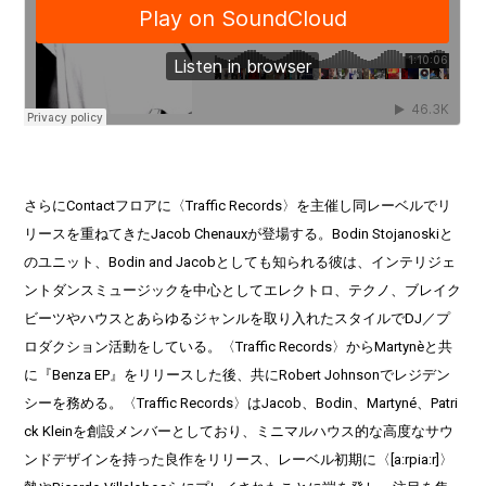
さらにContactフロアに〈Traffic Records〉を主催し同レーベルでリ
リースを重ねてきたJacob Chenauxが登場する。Bodin Stojanoskiと
のユニット、Bodin and Jacobとしても知られる彼は、インテリジェ
ントダンスミュージックを中心としてエレクトロ、テクノ、ブレイク
ビーツやハウスとあらゆるジャンルを取り入れたスタイルでDJ／プ
ロダクション活動をしている。〈Traffic Records〉からMartynèと共
に『Benza EP』をリリースした後、共にRobert Johnsonでレジデン
シーを務める。〈Traffic Records〉はJacob、Bodin、Martyné、Patri
ck Kleinを創設メンバーとしており、ミニマルハウス的な高度なサウ
ンドデザインを持った良作をリリース、レーベル初期に〈[a:rpia:r]〉