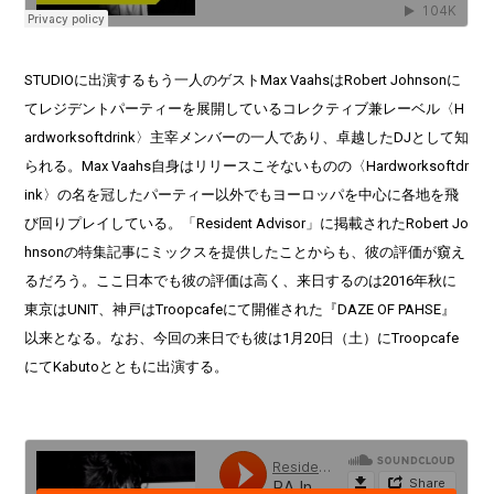
STUDIOに出演するもう一人のゲストMax VaahsはRobert Johnsonに
てレジデントパーティーを展開しているコレクティブ兼レーベル〈H
ardworksoftdrink〉主宰メンバーの一人であり、卓越したDJとして知
られる。Max Vaahs自身はリリースこそないものの〈Hardworksoftdr
ink〉の名を冠したパーティー以外でもヨーロッパを中心に各地を飛
び回りプレイしている。「Resident Advisor」に掲載されたRobert Jo
hnsonの特集記事にミックスを提供したことからも、彼の評価が窺え
るだろう。ここ日本でも彼の評価は高く、来日するのは2016年秋に
東京はUNIT、神戸はTroopcafeにて開催された『DAZE OF PAHSE』
以来となる。なお、今回の来日でも彼は1月20日（土）にTroopcafe
にてKabutoとともに出演する。