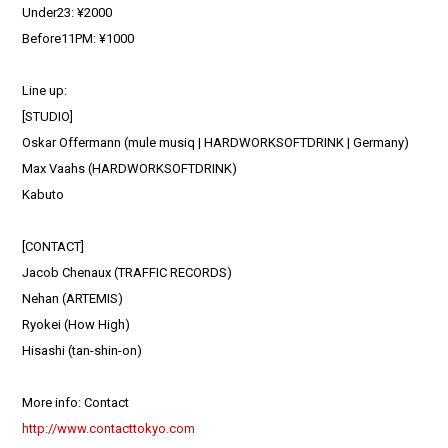
Under23: ¥2000
Before11PM: ¥1000
Line up:
[STUDIO]
Oskar Offermann (mule musiq | HARDWORKSOFTDRINK | Germany)
Max Vaahs (HARDWORKSOFTDRINK)
Kabuto
[CONTACT]
Jacob Chenaux (TRAFFIC RECORDS)
Nehan (ARTEMIS)
Ryokei (How High)
Hisashi (tan-shin-on)
More info: Contact
http://www.contacttokyo.com