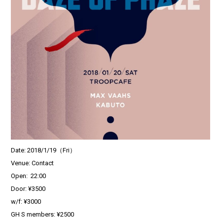
Date: 2018/1/19（Fri）
Venue: Contact
Open: 22:00
Door: ¥3500
w/f: ¥3000
GH S members: ¥2500