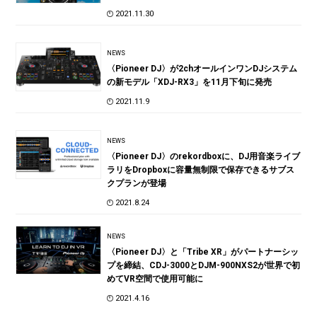
2021.11.30
NEWS
〈Pioneer DJ〉が2chオールインワンDJシステム
の新モデル「XDJ-RX3」を11月下旬に発売
2021.11.9
NEWS
〈Pioneer DJ〉のrekordboxに、DJ用音楽ライブ
ラリをDropboxに容量無制限で保存できるサブス
クプランが登場
2021.8.24
NEWS
〈Pioneer DJ〉と「Tribe XR」がパートナーシッ
プを締結、CDJ-3000とDJM-900NXS2が世界で初
めてVR空間で使用可能に
2021.4.16