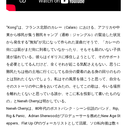
“Kong”は、フランス北部のカレー（Calais）における、アフリカや中
東から移民が集う難民キャンプ（通称：ジャングル）の緊迫した状況
から発生する“無知”が元になって作られた楽曲だそうで、「カレーの
街には親がまだ街に到着していなかったり、そもそも親のいない子供
達が溢れている。彼らはイギリスに移住しようとして、そのサポート
を必要としてるんだけど、全くそれが起こる気配さえもない。思うに
難民たちは他の土地に行くにしても自分の愛着のある身の回りのもの
とは別れたくないでしょう。私はその風景を描こうと思って、自分も
そのストーリの中に身をおいてみたの。そしてこの歌は、今いる場所
を離れたくないと思っている誰か、そこに私を投影して書いたものな
の」とNeneh Cherryは明かしている。
Neneh Cherryは、80年代のポストパンク・シーン伝説のバンド、Rip,
Rig & Panic、Adrian Sherwoodがプロデューサーを務めたNew Age St
eppers、Flat Up CPのヴォーカリストとして活躍。ソロ転向後は数々