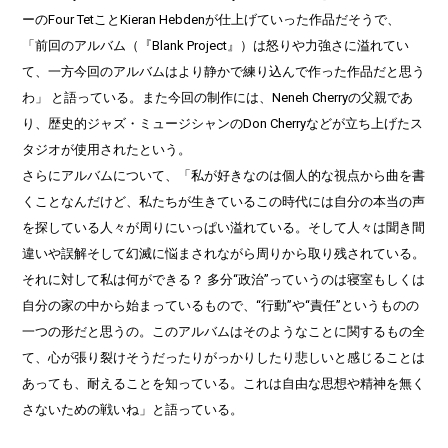
ーのFour TetことKieran Hebdenが仕上げていった作品だそうで、
「前回のアルバム（『Blank Project』）は怒りや力強さに溢れてい
て、一方今回のアルバムはより静かで練り込んで作った作品だと思う
わ」 と語っている。また今回の制作には、Neneh Cherryの父親であ
り、歴史的ジャズ・ミュージシャンのDon Cherryなどが立ち上げたス
タジオが使用されたという。
さらにアルバムについて、「私が好きなのは個人的な視点から曲を書
くことなんだけど、私たちが生きているこの時代には自分の本当の声
を探している人々が周りにいっぱい溢れている。そして人々は聞き間
違いや誤解そして幻滅に悩まされながら周りから取り残されている。
それに対して私は何ができる？ 多分“政治”っていうのは寝室もしくは
自分の家の中から始まっているもので、“行動”や“責任”というものの
一つの形だと思うの。このアルバムはそのようなことに関するもの全
て、心が張り裂けそうだったりがっかりしたり悲しいと感じることは
あっても、耐えることを知っている。これは自由な思想や精神を無く
さないための戦いね」と語っている。