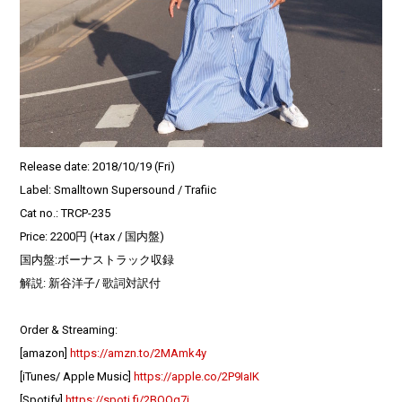
Release date: 2018/10/19 (Fri)
Label: Smalltown Supersound / Trafiic
Cat no.: TRCP-235
Price: 2200円 (+tax / 国内盤)
国内盤:ボーナストラック収録
解説: 新谷洋子/ 歌詞対訳付
Order & Streaming:
[amazon]
https://amzn.to/2MAmk4y
[iTunes/ Apple Music]
https://apple.co/2P9IaIK
[Spotify]
https://spoti.fi/2BQQg7j