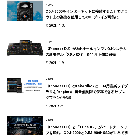
NEWS
CDJ-3000をインターネットに接続することでクラ
ウド上の楽曲を使用してのDJプレイが可能に
2021.11.30
NEWS
〈Pioneer DJ〉が2chオールインワンDJシステム
の新モデル「XDJ-RX3」を11月下旬に発売
2021.11.9
NEWS
〈Pioneer DJ〉のrekordboxに、DJ用音楽ライブ
ラリをDropboxに容量無制限で保存できるサブス
クプランが登場
2021.8.24
NEWS
〈Pioneer DJ〉と「Tribe XR」がパートナーシッ
プを締結、CDJ-3000とDJM-900NXS2が世界で初