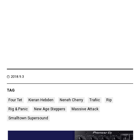
2018.9.3
TAG
Four Tet
Kieran Hebden
Neneh Cherry
Trafiic
Rip
Rig & Panic
New Age Steppers
Massive Attack
Smalltown Supersound