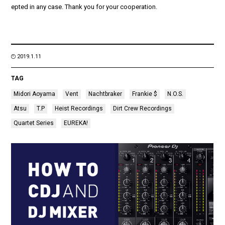
epted in any case. Thank you for your cooperation.
2019.1.11
TAG
Midori Aoyama
Vent
Nachtbraker
Frankie $
N.O.S.
Atsu
T.P
Heist Recordings
Dirt Crew Recordings
Quartet Series
EUREKA!