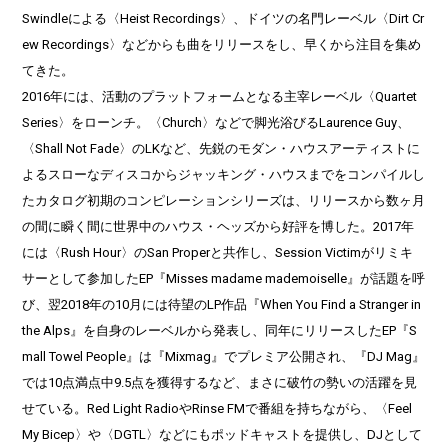
Swindleによる〈Heist Recordings〉、ドイツの名門レーベル〈Dirt Cr
ew Recordings〉などからも曲をリリースをし、早くから注目を集め
てきた。
2016年には、活動のプラットフォームとなる主宰レーベル〈Quartet
Series〉をローンチ。〈Church〉などで脚光浴びるLaurence Guy、
〈Shall Not Fade〉のLKなど、先鋭のモダン・ハウスアーティストに
よるスローなディスコからジャッキング・ハウスまでをコンパイルし
たカタログ初期のコンピレーションシリーズは、リリースから数ヶ月
の間に瞬く間に世界中のハウス・ヘッズから好評を博した。2017年
には〈Rush Hour〉のSan Properと共作し、Session Victimがリミキ
サーとして参加したEP『Misses madame mademoiselle』が話題を呼
び、翌2018年の10月には待望のLP作品『When You Find a Stranger in
the Alps』を自身のレーベルから発表し、同年にリリースしたEP『S
mall Towel People』は『Mixmag』でプレミア公開され、『DJ Mag』
では10点満点中9.5点を獲得するなど、まさに破竹の勢いの活躍を見
せている。Red Light RadioやRinse FMで番組を持ちながら、〈Feel
My Bicep〉や〈DGTL〉などにもポッドキャストを提供し、DJとして