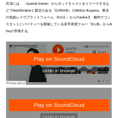
共演には、〈Quartet Series〉からポッドキャストをリリースするな
どでNachtbrakerと親交のある『EUREKA!』のMidori Aoyama、東京
の気鋭レイヴプラットフォーム〈N.O.S.〉からFrankie $、都内でコン
スタントにパーティーを開催している若手有望クルー『B-LIB』からA
tsuが登場する。