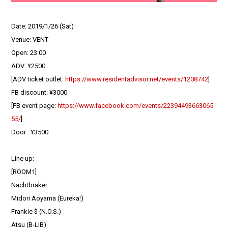
Date: 2019/1/26 (Sat)
Venue: VENT
Open: 23:00
ADV: ¥2500
[ADV ticket outlet:
https://www.residentadvisor.net/events/1208742
]
FB discount: ¥3000
[FB event page:
https://www.facebook.com/events/22394493663065
55/
]
Door : ¥3500
Line up:
[ROOM1]
Nachtbraker
Midori Aoyama (Eureka!)
Frankie $ (N.O.S.)
Atsu (B-LIB)