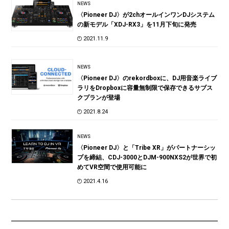
NEWS
〈Pioneer DJ〉が2chオールインワンDJシステム
の新モデル「XDJ-RX3」を11月下旬に発売
2021.11.9
NEWS
〈Pioneer DJ〉のrekordboxに、DJ用音楽ライブ
ラリをDropboxに容量無制限で保存できるサブス
クプランが登場
2021.8.24
NEWS
〈Pioneer DJ〉と「Tribe XR」がパートナーシッ
プを締結、CDJ-3000とDJM-900NXS2が世界で初
めてVR空間で使用可能に
2021.4.16