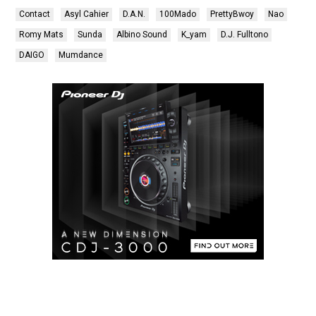
Contact
Asyl Cahier
D.A.N.
100Mado
PrettyBwoy
Nao
Romy Mats
Sunda
Albino Sound
K_yam
D.J. Fulltono
DAIGO
Mumdance