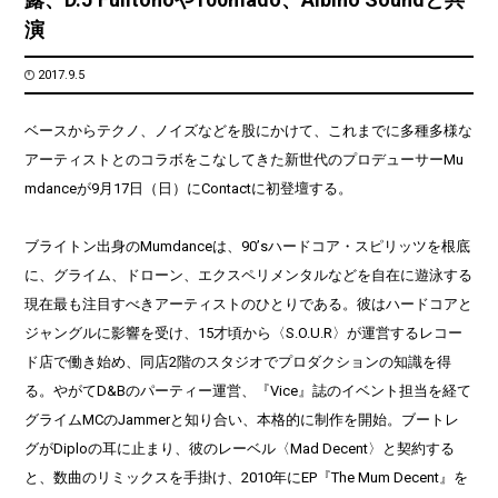
演
2017.9.5
ベースからテクノ、ノイズなどを股にかけて、これまでに多種多様な
アーティストとのコラボをこなしてきた新世代のプロデューサーMu
mdanceが9月17日（日）にContactに初登壇する。
ブライトン出身のMumdanceは、90’sハードコア・スピリッツを根底
に、グライム、ドローン、エクスペリメンタルなどを自在に遊泳する
現在最も注目すべきアーティストのひとりである。彼はハードコアと
ジャングルに影響を受け、15才頃から〈S.O.U.R〉が運営するレコー
ド店で働き始め、同店2階のスタジオでプロダクションの知識を得
る。やがてD&Bのパーティー運営、『Vice』誌のイベント担当を経て
グライムMCのJammerと知り合い、本格的に制作を開始。ブートレ
グがDiploの耳に止まり、彼のレーベル〈Mad Decent〉と契約する
と、数曲のリミックスを手掛け、2010年にEP『The Mum Decent』を