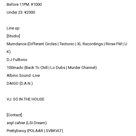
Before 11PM: ¥1000
Under 23: ¥2000
Line up:
[Studio]
Mumdance (Different Circles | Tectonic | XL Recordings | Rinse FM | U
K)
D.J Fulltono
100mado (Back To Chill | Lo Dubs | Murder Channel)
Albino Sound -Live
DAIGO (D.A.N.)
VJ: SO IN THE HOUSE
[Contact]
asyl cahier (LSI Dream)
Prettybwoy (POLAAR | SVBKVLT)