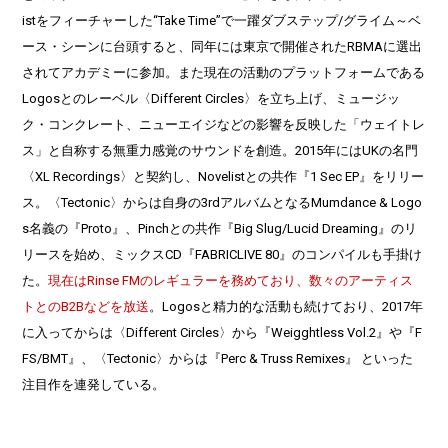
istをフィーチャーした“Take Time”で一躍ダブステップ/グライム～ベ
ース・シーンに台頭すると、同年には東京で開催されたRBMAに選出
されてアカデミーに参加。また現在の活動のプラットフォームである
Logosとのレーベル〈Different Circles〉を立ち上げ、ミュージッ
ク・コンクレート、ニューエイジなどの影響を反映した「ウェイトレ
ス」と自称する無重力感覚のサウンドを創造。2015年にはUKの名門
〈XL Recordings〉と契約し、Novelistとの共作『1 Sec EP』をリリー
ス。〈Tectonic〉からは自身の3rdアルバムとなるMumdance & Logo
s名義の『Proto』、Pinchとの共作『Big Slug/Lucid Dreaming』のリ
リースを始め、ミックスCD『FABRICLIVE 80』のコンパイルも手掛け
た。
現在はRinse FMのレギュラーを務めており、数々のアーティス
トとのB2Bなどを放送
。Logosと精力的な活動も続けており、2017年
に入ってからは〈Different Circles〉から『Weigghtless Vol.2』や『F
FS/BMT』、〈Tectonic〉からは『Perc & Truss Remixes』 といった
注目作を連発している。