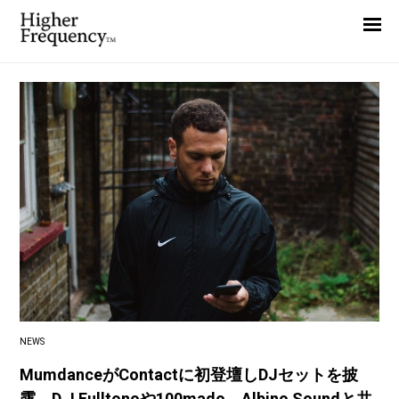
Home
News
Interview
Highlight
Report
NEWS
MumdanceがContactに初登壇しDJセットを披
露、D.J Fulltonoや100mado、Albino Soundと共