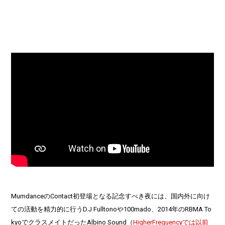
MumdanceのContact初登場となる記念すべき夜には、国内外に向け
ての活動を精力的に行うD.J Fulltonoや100mado、2014年のRBMA To
kyoでクラスメイトだったAlbino Sound（
HigherFrequencyでは以前