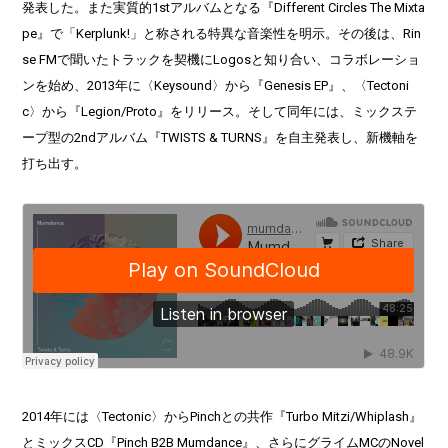
発表した。また実質的1stアルバムとなる『Different Circles The Mixta
pe』で「Kerplunk!」と称される特異な音楽性を明示。その後は、Rin
se FMで聞いたトラックを契機にLogosと知り合い、コラボレーショ
ンを始め、2013年に〈Keysound〉から『Genesis EP』、〈Tectoni
c〉から『Legion/Proto』をリリース。そして同年には、ミックステ
ープ型の2ndアルバム『TWISTS & TURNS』を自主発表し、新機軸を
打ち出す。
2014年には〈Tectonic〉からPinchとの共作『Turbo Mitzi/Whiplash』
とミックスCD『Pinch B2B Mumdance』、さらにグライムMCのNovel