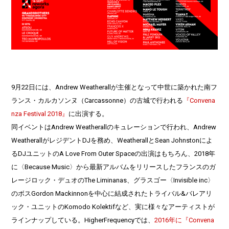
9月22日には、Andrew Weatherallが主催となって中世に築かれた南フ
ランス・カルカソンヌ（Carcassonne）の古城で行われる
『Convena
nza Festival 2018』
に出演する。
同イベントはAndrew Weatherallのキュレーションで行われ、Andrew
WeatherallがレジデントDJを務め、WeatherallとSean Johnstonによ
るDJユニットのA Love From Outer Spaceの出演はもちろん、2018年
に〈Because Music〉から最新アルバムをリリースしたフランスのガ
レージロック・デュオのThe Liminanas、グラスゴー〈Invisible inc〉
のボスGordon Mackinnonを中心に結成されたトライバル&バレアリ
ック・ユニットのKomodo Kolektifなど、実に様々なアーティストが
ラインナップしている。HigherFrequencyでは、
2016年に『Convena