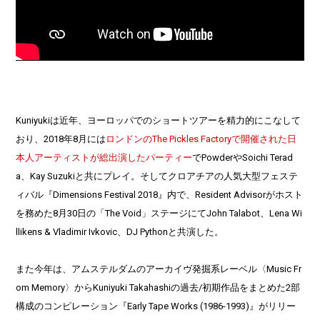
Kuniyukiは近年、ヨーロッパでのショートツアーを精力的にこなして
おり、2018年8月には
ロンドンのThe Pickles Factoryで開催された日
本人アーティストが総出演したパーティー
でPowderやSoichi Terad
a、Kay Suzukiと共にプレイ。そしてクロアチアの人気大型フェステ
ィバル『Dimensions Festival 2018』内で、Resident Advisorがホスト
を務めた8月30日の「The Void」ステージにてJohn Talabot、Lena Wi
llikens & Vladimir Ivkovic、DJ Pythonと共演した。
また今年は、アムステルダムのアーカイヴ発掘系レーベル〈Music Fr
om Memory〉からKuniyuki Takahashiの過去/初期作品をまとめた2部
構成のコンピレーション『Early Tape Works (1986-1993)』がリリー