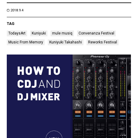
2018.9.4
TAG
TodaysArt
Kuniyuki
mule musiq
Convenanza Festival
Music From Memory
Kuniyuki Takahashi
Reworks Festival