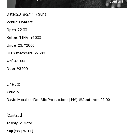
Date: 2018/2/11（Sun）
Venue: Contact
Open: 22:00
Before 11PM: ¥1000
Under 23: ¥2000
GH S members: ¥2500
w/f: ¥3000
Door: ¥3500
Line up:
[Studio]
David Morales (Def Mix Productions | NY) ※Start from 23:00
[Contact]
Toshiyuki Goto
Kaji (xxx | WITT)