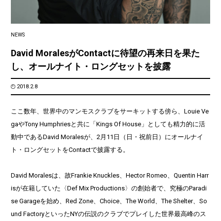
NEWS
David MoralesがContactに待望の再来日を果た
し、オールナイト・ロングセットを披露
2018.2.8
ここ数年、世界中のマンモスクラブをサーキットする傍ら、Louie Ve
gaやTony Humphriesと共に「Kings Of House」としても精力的に活
動中であるDavid Moralesが、2月11日（日・祝前日）にオールナイ
ト・ロングセットをContactで披露する。
David Moralesは、故Frankie Knuckles、Hector Romeo、Quentin Harr
isが在籍していた〈Def Mix Productions〉の創始者で、究極のParadi
se Garageを始め、Red Zone、Choice、The World、The Shelter、So
und FactoryといったNYの伝説のクラブでプレイした世界最高峰のス