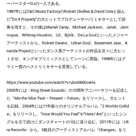
ーパースターDJの一人である。
1987年にはC&C Music FactoryのRobert Clivilles & David Coleと組ん
だ“Do It Properly”の大ヒットでプロデューサー/リミキサーとして頭
角を現すと、その後はMariah Carey、Michael Jackson、Janet、Jami
roquai、
Whitney Houston、U2、Björk、De La Soulといったメジャー
アーティストから、Robert Owens、Urban Soul、Basement Jaxx、A
nanda Projectといったダンス系アーティストの作品を次々に大ヒ
ッ
トさせ、キングオブリミックスとしてシーンに君臨。1998年にはグ
ラミー賞のベストリミキサーを受賞している。
https://www.youtube.com/watch?v=ubxX84XoeHs
2003年には〈King Street Sounds〉の10周年アニバーサリーを記念し
た『Mix the Vibe: Past – Present – Future』をリリースし、大ヒット
を記録。2004年には11年振りのオリジナルアルバム『2 Worlds Collid
e』をリリースし、“How Would You Feel”や“Here I Am”
といったシン
グルを立て続けにダンスチャートの1位に送り込む。2011年には〈Ult
ra Records〉から、3枚目のアーティストアルバム『
Changes』をリ