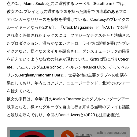
点のDJ、Mama Snakeと共に運営するレーベル〈Ectotherm〉では、
彼女のDJプレイとも共通する空気を持った無骨で切迫感のあるフロ
アバンガーなリリースを多数を手掛けている。Courtesyのブレイクス
ルーイヤーとなった2016年、『Crack Magazine』と『FACT』で公開
され高く評価されたミックスには、ファジーなテクスチャと洗練され
たプロダクション、滑らかなエレクトロ、ライヴに影響を受けたブレ
イクスなど、様々なスタイルを融合させ、ダンスミュージックの限界
を超えていくような彼女の好みが現れていた。彼女は既にパリConcr
ete、アムステルダムDe School、ヘルシンキKaiku Club、そしてベル
リンのBerghain/Panorama Barと、世界各地の主要クラブへの出演を
果たしており、年内にはアジア、ニュージーランド、北米でのツアー
を控えている。
彼女の来日は、今年3月のAvalon Emersonとのダブルヘッダーツアー
以来となる。様々なグルーヴを自由に行き来する当時のプレイも話題
と波紋を呼んでおり、今回のDaniel AveryとのB2Bも注目必至だ。