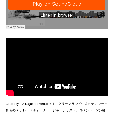
CourtesyことNajaaraq Vestbirkは、グリーンランド生まれデンマーク
育ちのDJ、レーベルオーナー、ジャーナリスト。コペンハーゲン拠