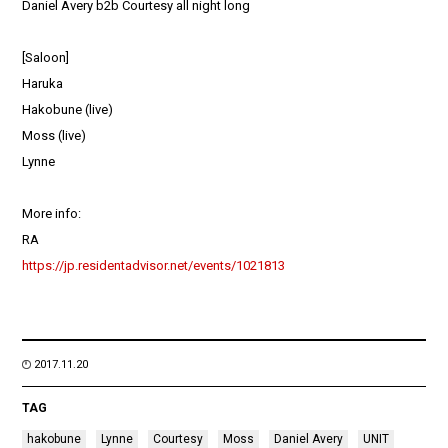
Daniel Avery b2b Courtesy all night long
[Saloon]
Haruka
Hakobune (live)
Moss (live)
Lynne
More info:
RA
https://jp.residentadvisor.net/events/1021813
2017.11.20
TAG
hakobune
Lynne
Courtesy
Moss
Daniel Avery
UNIT