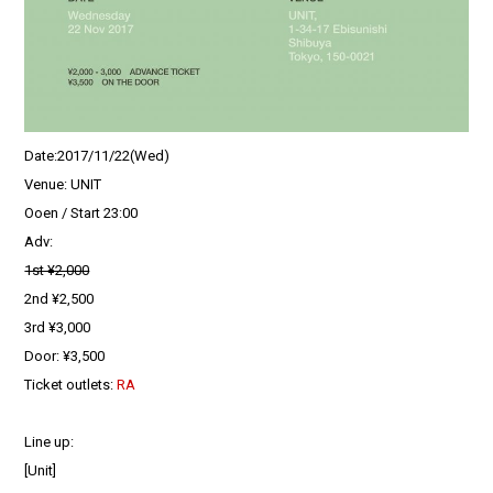
Date:2017/11/22(Wed)
Venue: UNIT
Ooen / Start 23:00
Adv:
1st ¥2,000
2nd ¥2,500
3rd ¥3,000
Door: ¥3,500
Ticket outlets:
RA
Line up:
[Unit]