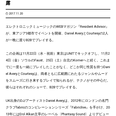
露
2017.11.20
エレクトロニックミュージックのWEBマガジン『Resident Advisor』
が、東アジア3都市でイベントを開催、Daniel AveryとCourtesyの2人
が一晩に渡りB2Bでプレイする。
この企画は11月22日（水・祝前）東京はUNITでキックオフし、11月2
4日（金）ソウルのFaust、25日（土）台北のKornerへと続く。これま
でに一度も一緒にプレイしたことがなく、どこか同じ性質を持つDani
el AveryとCourtesyは、両者ともに広範囲にわたるジャンルやムード
をスムーズに行き来するプレイで知られるが、テクノがその中心だ。
彼らはそれぞれのショーで、B2Bでプレイする。
UK出身のDJ/アーティストDaniel Averyは、2012年にロンドンの名門
クラブfabricのコンピレーションシリーズ『Fabriclive』を手がけ、20
13年にはErol Alkan主宰のレーベル〈Phantasy Sound〉よりデビュー