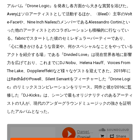
アルバム『Drone Logic』を発表し各方面から大きな賞賛を浴びた。
Averyはソロアーティストとして活動するほか、〈BleeD〉主宰のVolt
e-Faceや、Nine Inch NailesのメンバーであるAlessandro Cortiniとい
った他のアーティストとのコラボレーションも積極的に行なってい
る。fabricでスタートした彼のセミレギュラーパーティーであり、
「心に働きかけるような音楽や、何かスペシャルなことをやっている
アクトを紹介する場」である『Divided Love』は現在世界各地に影響
力を広げており、これまでにDJ Nobu、Helena Hauff、Voices From
The Lake、Dopplereffektなど様々なゲストを迎えてきた。2015年に
はRødhådやPowell、Silent Servantをフィーチャーした『Drone Logi
c』のリミックスコンピレーションをリリース。同作と彼が2016に監
修した『DJ-Kicks』は、シーンで最もオリジナリティのあるアーティ
ストの1人が、現代のアンダーグラウンドミュージックの強さを証明
したアルバムとなった。