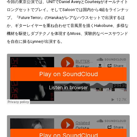
今回の東京公演では、UNITでDaniel AveryとCourtesyがオールナイト
ロングセットでプレイ。そしてSaloonでは国内から4組をラインナッ
プ。『Future Terror』のHarukaがレアなハウスセットで出演するほ
か、ギターレイヤーを重ね合わせて音風景を描くHakobune、多様な
機材を駆使しダブテクノを体現するMoss、実験的なベースサウンド
を自在に操るLynneが出演する。