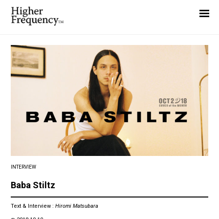
Home
News
Interview
Highlight
Report
INTERVIEW
Baba Stiltz
Text & Interview :
Hiromi Matsubara