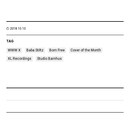
2018.10.10
TAG
WWW X
Baba Stiltz
Born Free
Cover of the Month
XL Recordings
Studio Barnhus