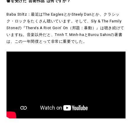
響を受けた“芸術作品”は何ですか？
Baba Stiltz：最近はThe EaglesとかSteely Danとか、クラシッ
ク・ロックをたくさん聴いています。そして、Sly & The Family
Stoneの『There’s A Riot Goin’ On（邦題：暴動）』は聴き続けて
いますね。音楽以外だと、Trinh T. Minh-haとBurcu Sahinの著書
は、この一年間僕とって非常に重要でした。