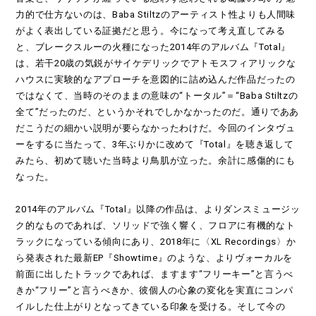
力的で仕方ないのは、Baba Stiltzのアーティスト性よりも人間味
がよく表出している証拠だと思う。今になって考え直してみる
と、ブレークスルーの火種になった2014年のアルバム『Total』
は、若干20歳の気鋭がサイケデリックでアトモスフィアリックな
ハウスに実験的なアプローチを意図的に詰め込んだ作品だったの
ではなくて、当時のそのままの意味の“トータル”＝“Baba Stiltzの
全て”だったのだ、というかそれでしかなかったのだ。通りでああ
だこうだの細かい説明が要らなかったわけだ。今回のインタヴュ
ーをするに当たって、3年ぶりかに改めて『Total』を聴き返して
みたら、初めて聴いた当時より鳥肌が立った。余計に感傷的にも
なった。
2014年のアルバム『Total』以降の作品は、よりダンスミュージッ
ク的なものであれば、ソリッドで強く響く、フロアに有機的なト
ラックになっている傾向にあり、2018年に〈XL Recordings〉か
ら発表された最新EP『Showtime』のような、よりヴォーカルを
前面に出したトラックであれば、ますます“フリーキー”と言うべ
きか“フリー”と言うべきか、彼個人の心象の変化を実直にコンパ
イルした仕上がりとなってきている印象を受ける。そして今の