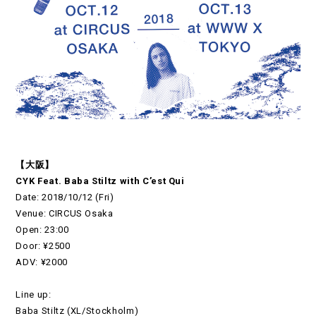
【大阪】
CYK Feat. Baba Stiltz with C’est Qui
Date: 2018/10/12 (Fri)
Venue: CIRCUS Osaka
Open: 23:00
Door: ¥2500
ADV: ¥2000
Line up:
Baba Stiltz (XL/Stockholm)