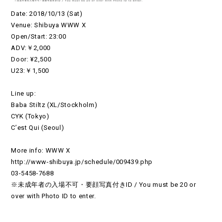
Date: 2018/10/13 (Sat)
Venue: Shibuya WWW X
Open/Start: 23:00
ADV:￥2,000
Door: ¥2,500
U23:￥1,500
Line up:
Baba Stiltz (XL/Stockholm)
CYK (Tokyo)
C’est Qui (Seoul)
More info: WWW X
http://www-shibuya.jp/schedule/009439.php
03-5458-7688
※未成年者の入場不可・要顔写真付きID / You must be 20 or
over with Photo ID to enter.