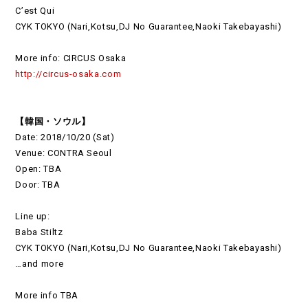
C’est Qui
CYK TOKYO (Nari,Kotsu,DJ No Guarantee,Naoki Takebayashi)
More info: CIRCUS Osaka
http://circus-osaka.com
【韓国・ソウル】
Date: 2018/10/20 (Sat)
Venue: CONTRA Seoul
Open: TBA
Door: TBA
Line up:
Baba Stiltz
CYK TOKYO (Nari,Kotsu,DJ No Guarantee,Naoki Takebayashi)
…and more
More info TBA