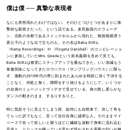
僕は僕 ── 真摯な表現者
なにも突然現れたわけではない。そのひとつひとつがあまりに衝
撃的な親密さだった、という話である。多民族国のスウェーデ
ン、北欧の水都であるストックホルムから現れた、無国籍感漂う
貴公子のような出で立ちの人。その名はBaba Stiltz。
〈Ramp Recordings〉や〈Flogsta Danshall〉のコンピレーショ
ンに参加していたMrs. Qeadaという前名義期を含めて見ても、
Baba Stiltzは着実にステップアップを重ねてきた。いい加減もう
食傷気味になってきたロウハウス（サンプリングハウス）に限ら
ず、激動の2010年代の帯に刻まれたあらゆる時節に深く干渉する
ことなく、何処と無く、隙間をすり抜けるようにして。いくつか
の自身のミュージックヴィデオで見せている、身の熟し柔らかな
ダンスの動きのまま、するりするりと。
時に気怠そうに見えてしまう程、如何にも自然体で、決して奇を
てらった訳でもなく、至って自分自身に誠実な人。そのままマイ
ペースで在って欲しいと願うほどに繊細な波動で身体に流れ込む
音楽と、リリックが纏っている思わず惑わされる葛藤の匂いが魅