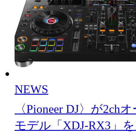
NEWS
〈Pioneer DJ〉が
モデル「XDJ-RX3」