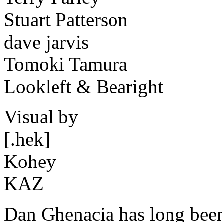
Stuart Patterson
dave jarvis
Tomoki Tamura
Lookleft & Bearight
Visual by
[.hek]
Kohey
KAZ
Dan Ghenacia has long been