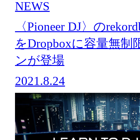
NEWS
〈Pioneer DJ〉のre
をDropboxに容量
ンが登場
2021.8.24