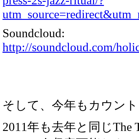
press-2s-jazz-ritual/?
utm_source=redirect&utm
Soundcloud:
http://soundcloud.com/holic
そして、今年もカウント
2011年も去年と同じThe Tr