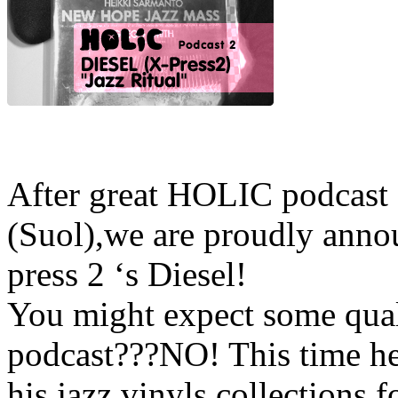
After great HOLIC podcast
(Suol),we are proudly ann
press 2 ‘s Diesel!
You might expect some qual
podcast???NO! This time he
his jazz vinyls collections f