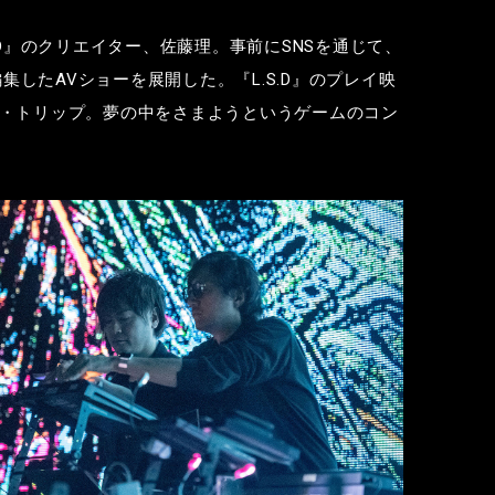
D
』のクリエイター、佐藤理。事前に
SNS
を通じて、
編集した
AV
ショーを展開した。『
L.S.D
』のプレイ映
・トリップ。夢の中をさまようというゲームのコン