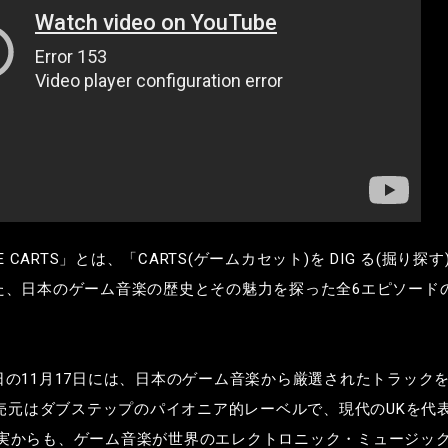
HE CARTS
」とは、「
CARTS(
ゲームカセット
)
を
DIG
る
(
掘り探す
た、日本のゲーム音楽の歴史とその魅力を探った全
6
エピソード
日の
11
月
17
日には、日本のゲーム音楽から厳選されたトラック
売元はダブステップのパイオニア的レーベルで、現代の
UK
を代
実からも、ゲーム音楽が世界のエレクトロニック・ミュージッ