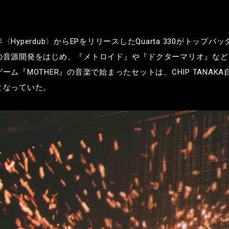
年〈
Hyperdub
〉
から
EP
をリリースした
Quarta 330
がトップバッ
の音源開発をはじめ、『メトロイド』や『ドクターマリオ』など
ゲーム『
MOTHER
』の音楽で始まったセットは、
CHIP TANAKA
となっていた。