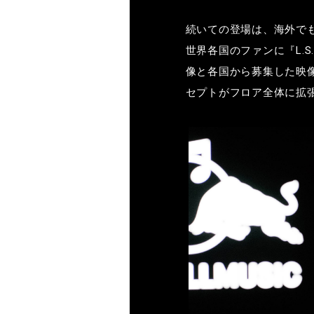
続いての登場は、海外で
世界各国のファンに『
L.S
像と各国から募集した映
セプトがフロア全体に拡