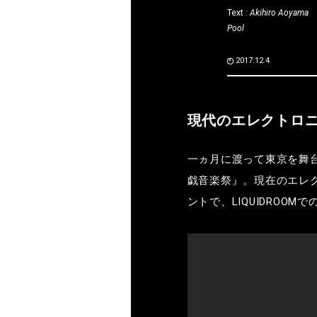
Text :
Akihiro Aoyama
Pool
2017.12.4
現代のエレクトロ
一ヵ月に渡って東京を舞
戯音楽祭』。現在のエレ
ントで、
LIQUIDROOM
で