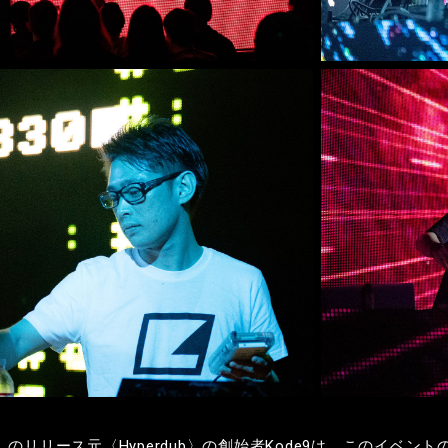
』のリリース元〈
Hyperdub
〉
の創始者
Kode9
は、このイベント